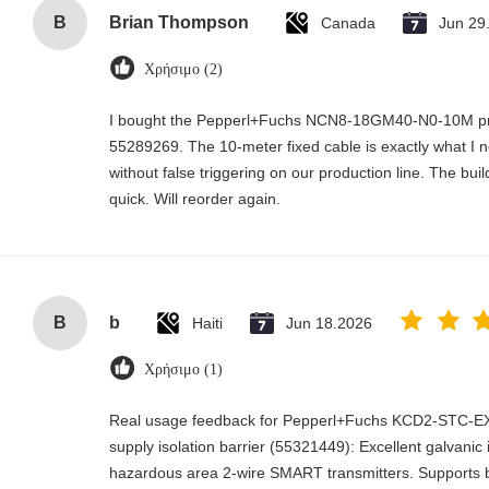
B
Brian Thompson
Canada
Jun 29
Χρήσιμο (2)
I bought the Pepperl+Fuchs NCN8-18GM40-N0-10M pro
55289269. The 10-meter fixed cable is exactly what I 
without false triggering on our production line. The build 
quick. Will reorder again.
B
b
Haiti
Jun 18.2026
Χρήσιμο (1)
Real usage feedback for Pepperl+Fuchs KCD2-STC-E
supply isolation barrier (55321449): Excellent galvanic
hazardous area 2-wire SMART transmitters. Supports 