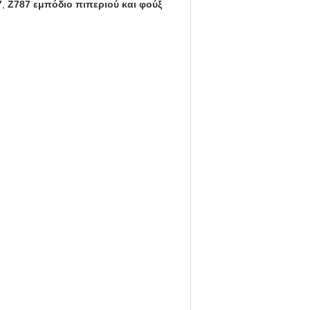
7
,
Z787 εμπόδιο πιπεριού και φούξ