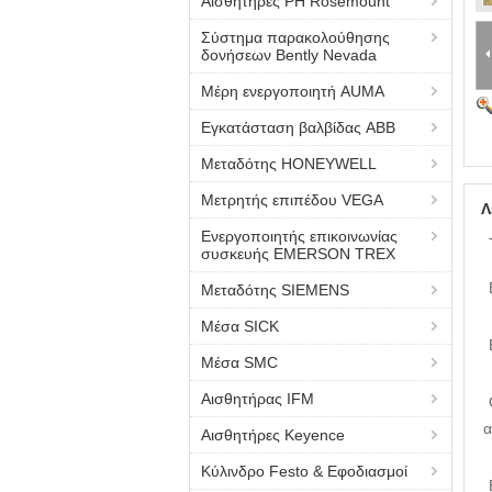
Αισθητήρες PH Rosemount
Σύστημα παρακολούθησης
δονήσεων Bently Nevada
Μέρη ενεργοποιητή AUMA
Εγκατάσταση βαλβίδας ABB
Μεταδότης HONEYWELL
Μετρητής επιπέδου VEGA
Λ
Ενεργοποιητής επικοινωνίας
συσκευής EMERSON TREX
Μεταδότης SIEMENS
Μέσα SICK
Μέσα SMC
Αισθητήρας IFM
α
Αισθητήρες Keyence
Κύλινδρο Festo & Εφοδιασμοί