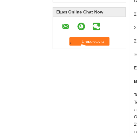
Ο
Είμαι Online Chat Now
Σ
Σ
Σ
Έ
Ε
Β
Τ
Τ
π
Ο
Σ
τ