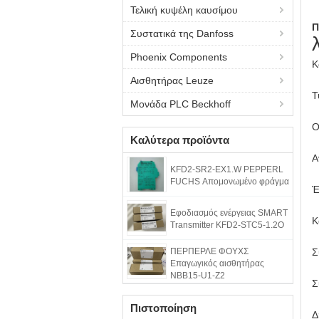
Τελική κυψέλη καυσίμου
Π
Συστατικά της Danfoss
Phoenix Components
Κ
Αισθητήρας Leuze
Τ
Μονάδα PLC Beckhoff
Ο
Καλύτερα προϊόντα
Α
KFD2-SR2-EX1.W PEPPERL
FUCHS Απομονωμένο φράγμα
Έ
Εφοδιασμός ενέργειας SMART
Κ
Transmitter KFD2-STC5-1.2O
ΠΕΡΠΕΡΛΕ ΦΟΥΧΣ
Σ
Επαγωγικός αισθητήρας
NBB15-U1-Z2
Σ
Πιστοποίηση
Δ