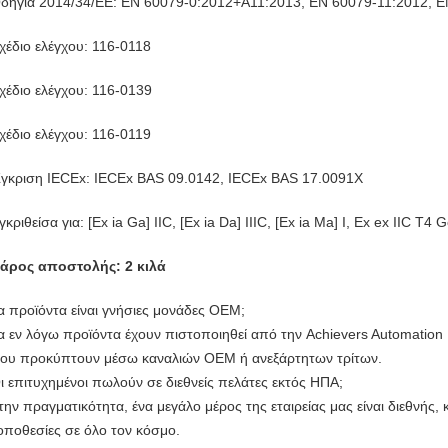
δηγία 2014/34/ΕΕ: EN 60079-0:2012+A11:2013, EN 60079-11:2012, 
χέδιο ελέγχου: 116-0118
χέδιο ελέγχου: 116-0139
χέδιο ελέγχου: 116-0119
γκριση IECEx: IECEx BAS 09.0142, IECEx BAS 17.0091X
γκριθείσα για: [Ex ia Ga] IIC, [Ex ia Da] IIIC, [Ex ia Ma] I, Ex ex IIC T4 
άρος αποστολής: 2 κιλά
α προϊόντα είναι γνήσιες μονάδες OEM;
α εν λόγω προϊόντα έχουν πιστοποιηθεί από την Achievers Automation 
ου προκύπτουν μέσω καναλιών OEM ή ανεξάρτητων τρίτων.
ι επιτυχημένοι πωλούν σε διεθνείς πελάτες εκτός ΗΠΑ;
την πραγματικότητα, ένα μεγάλο μέρος της εταιρείας μας είναι διεθνής,
οποθεσίες σε όλο τον κόσμο.