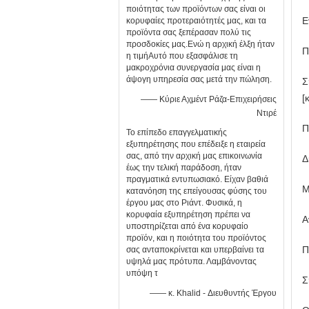
ποιότητας των προϊόντων σας είναι οι
Ε
κορυφαίες προτεραιότητές μας, και τα
προϊόντα σας ξεπέρασαν πολύ τις
προσδοκίες μας.Ενώ η αρχική έλξη ήταν
Π
η τιμήΑυτό που εξασφάλισε τη
μακροχρόνια συνεργασία μας είναι η
άψογη υπηρεσία σας μετά την πώληση.
Σ
[
—— Κύριε Αχμέντ Ράζα-Επιχειρήσεις
Ντιρέ
Π
Το επίπεδο επαγγελματικής
εξυπηρέτησης που επέδειξε η εταιρεία
σας, από την αρχική μας επικοινωνία
Δ
έως την τελική παράδοση, ήταν
πραγματικά εντυπωσιακό. Είχαν βαθιά
Μ
κατανόηση της επείγουσας φύσης του
έργου μας στο Ριάντ. Φυσικά, η
κορυφαία εξυπηρέτηση πρέπει να
Α
υποστηρίζεται από ένα κορυφαίο
προϊόν, και η ποιότητα του προϊόντος
Π
σας ανταποκρίνεται και υπερβαίνει τα
υψηλά μας πρότυπα. Λαμβάνοντας
υπόψη τ
Σ
—— κ. Khalid - Διευθυντής Έργου