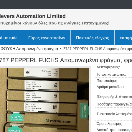
ievers Automation Limited
ιτυχημένοι κάνουν όλες σου τις ανάγκες επιτυχημένες!
κά με εμάς
Γύρος εργοστασίων
Ποιοτικός έλεγχος
επαφή
 ΦΟΥΚΗ Απομονωμένο φράγμα
Z787 PEPPERL FUCHS Απομονωμένο φράγμ
787 PEPPERL FUCHS Απομονωμένο φράγμα, φράγ
Λεπτομέρειες:
Τόπος καταγωγής:
Πιστοποίηση:
Αριθμό μοντέλου:
Πληρωμής & Αποστο
Ποσότητα παραγγελία
Συσκευασία λεπτομέρε
Όροι πληρωμής:
Δυνατότητα προσφορ