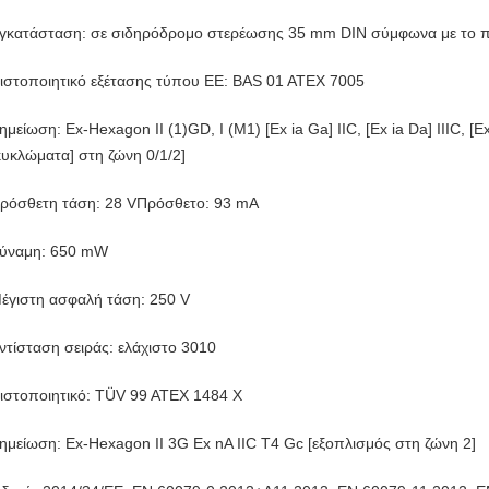
γκατάσταση: σε σιδηρόδρομο στερέωσης 35 mm DIN σύμφωνα με το 
ιστοποιητικό εξέτασης τύπου ΕΕ: BAS 01 ATEX 7005
ημείωση: Ex-Hexagon II (1)GD, I (M1) [Ex ia Ga] IIC, [Ex ia Da] IIIC, [E
κυκλώματα] στη ζώνη 0/1/2]
ρόσθετη τάση: 28 VΠρόσθετο: 93 mA
ύναμη: 650 mW
έγιστη ασφαλή τάση: 250 V
ντίσταση σειράς: ελάχιστο 3010
ιστοποιητικό: TÜV 99 ATEX 1484 X
ημείωση: Ex-Hexagon II 3G Ex nA IIC T4 Gc [εξοπλισμός στη ζώνη 2]