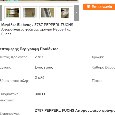
Επικοινωνία
Μεγάλες Εικόνας :
Z787 PEPPERL FUCHS
Απομονωμένο φράγμα, φράγμα Pepperl και
Fuchs
επτομερής Περιγραφή Προϊόντος
Τύπος προϊόντος:
Z787
Χρώμα:
Εγγύηση:
Ενός έτους
Καθαρό βάρος
2 κιλά
Βάρος αποστολής:
Τύπος:
Ονομαστική
300 Ο
ντίσταση:
Z787 PEPPERL FUCHS Απομονωμένο φράγμ
Επισημαίνω: