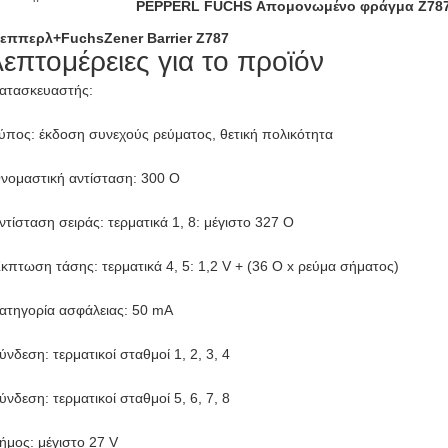
PEPPERL FUCHS Απομονωμένο φράγμα Z78
εππερλ+FuchsZener Barrier Z787
λεπτομέρειες για το προϊόν
ατασκευαστής:
ύπος: έκδοση συνεχούς ρεύματος, θετική πολικότητα
νομαστική αντίσταση: 300 O
ντίσταση σειράς: τερματικά 1, 8: μέγιστο 327 O
κπτωση τάσης: τερματικά 4, 5: 1,2 V + (36 O x ρεύμα σήματος)
ατηγορία ασφάλειας: 50 mA
ύνδεση: τερματικοί σταθμοί 1, 2, 3, 4
ύνδεση: τερματικοί σταθμοί 5, 6, 7, 8
ήμος: μέγιστο 27 V