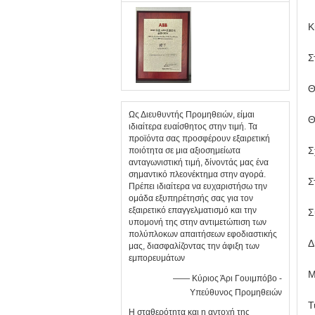
Κ
Σ
Θ
Ως Διευθυντής Προμηθειών, είμαι
Θ
ιδιαίτερα ευαίσθητος στην τιμή. Τα
προϊόντα σας προσφέρουν εξαιρετική
Σ
ποιότητα σε μια αξιοσημείωτα
ανταγωνιστική τιμή, δίνοντάς μας ένα
σημαντικό πλεονέκτημα στην αγορά.
Σ
Πρέπει ιδιαίτερα να ευχαριστήσω την
ομάδα εξυπηρέτησής σας για τον
εξαιρετικό επαγγελματισμό και την
Σ
υπομονή της στην αντιμετώπιση των
πολύπλοκων απαιτήσεων εφοδιαστικής
Δ
μας, διασφαλίζοντας την άφιξη των
εμπορευμάτων
Μ
—— Κύριος Άρι Γουιμπόβο -
Υπεύθυνος Προμηθειών
Τ
Η σταθερότητα και η αντοχή της