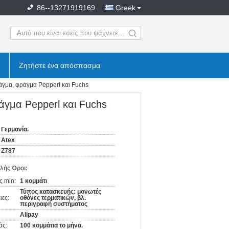
86--13271919169
Greek
search
Ζητήστε ένα απόσπασμα
α, φράγμα Pepperl και Fuchs
μα Pepperl και Fuchs
Γερμανία.
Atex
Z787
λής Όροι:
ς min:
1 κομμάτι
Τύπος κατασκευής: μονωτές
ιες:
οθόνες τερματικών, βλ.
περιγραφή συστήματος
Alipay
άς:
100 κομμάτια το μήνα.