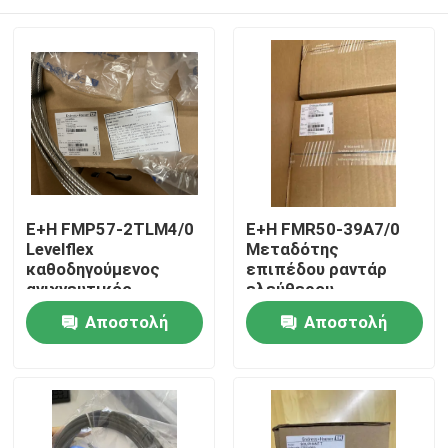
E+H FMP57-2TLM4/0
E+H FMR50-39A7/0
Levelflex
Μεταδότης
καθοδηγούμενος
επιπέδου ραντάρ
ανιχνευτικός
ελεύθερου
μεταδότης επιπέδου
διαστήματος
Σπίτι
Αποστολή
Αποστολή
ερώτησης
ερώτησης
Προϊόντα
Σχετικά με εμάς