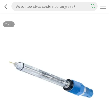
2
/
3