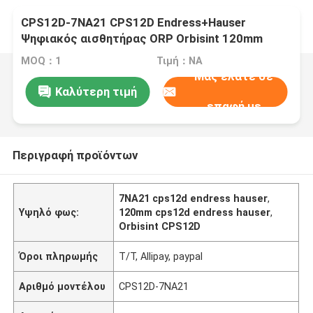
CPS12D-7NA21 CPS12D Endress+Hauser
Ψηφιακός αισθητήρας ORP Orbisint 120mm
Βασική έκδοση
MOQ：1
Τιμή：NA
Μας ελάτε σε
Καλύτερη τιμή
επαφή με
Περιγραφή προϊόντων
7NA21 cps12d endress hauser
,
Υψηλό φως:
120mm cps12d endress hauser
,
Orbisint CPS12D
Όροι πληρωμής
T/T, Allipay, paypal
Αριθμό μοντέλου
CPS12D-7NA21