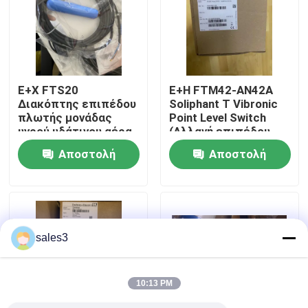
Επισκεψή εργοστασίου
Επικοινωνήστε μαζί μας
Ε+Χ FTS20
E+H FTM42-AN42A
Διακόπτης επιπέδου
Soliphant T Vibronic
πλωτής μονάδας
Point Level Switch
Ειδήσεις
υγρού υδάτινου αέρα
(Αλλαγή επιπέδου
σημείων με
Αποστολή
Αποστολή
σόλιφαντ)
Ζητήστε μια προσφορά
ερώτησης
ερώτησης
News
sales3
Προϊόντα ALLEN BRADLEY PLC
10:13 PM
ΠΕΡΠΕΡΛΙΚΗ ΦΟΥΚΗ Απομονωμένο φράγμα