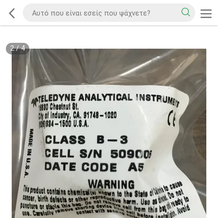
2
/
4