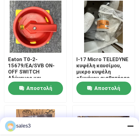
Επισκεψή εργοστασίου
Επικοινωνήστε μαζί μας
Ειδήσεις
Eaton T0-2-
I-17 Micro TELEDYNE
15679/EA/SVB ON-
κυψέλη καυσίμου,
OFF SWITCH
μικρο κυψέλη
Ζητήστε μια προσφορά
Αδύναμος και
οξυγόνου αισθητήρας
συμπαγής διακόπτης
Αποστολή
Αποστολή
News
ερώτησης
ερώτησης
Προϊόντα ALLEN BRADLEY PLC
sales3
ΠΕΡΠΕΡΛΙΚΗ ΦΟΥΚΗ Απομονωμένο φράγμα