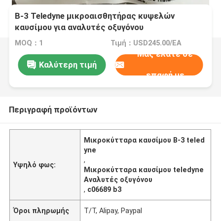
Β-3 Teledyne μικροαισθητήρας κυψελών
καυσίμου για αναλυτές οξυγόνου
MOQ：1
Τιμή：USD245.00/EA
Μας ελάτε σε
Καλύτερη τιμή
επαφή με
Περιγραφή προϊόντων
Μικροκύτταρα καυσίμου B-3 teled
yne
,
Υψηλό φως:
Μικροκύτταρα καυσίμου teledyne
Αναλυτές οξυγόνου
,
c06689 b3
Όροι πληρωμής
Τ/Τ, Alipay, Paypal