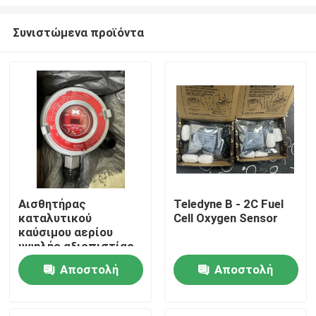
Συνιστώμενα προϊόντα
Αισθητήρας
Teledyne B - 2C Fuel
καταλυτικού
Cell Oxygen Sensor
Σπίτι
καύσιμου αερίου
υψηλής αξιοπιστίας
Teledyne 965-
Προϊόντα
Αποστολή
Αποστολή
525420-100
ερώτησης
ερώτησης
Σχετικά με εμάς