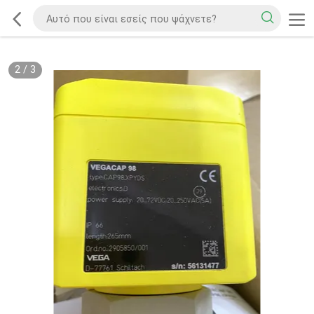
2
/
3