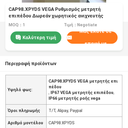
CAP98.XPYDS VEGA Ρυθμισμός μετρητή
επιπέδου Δωρεάν χωρητικός ανιχνευτής
ράβδου για ανίχνευση επιπέδου
MOQ：1
Τιμή：Negotiate
Μας ελάτε σε
Καλύτερη τιμή
επαφή με
Περιγραφή προϊόντων
CAP98.XPYDS VEGA μετρητής επι
πέδου
Υψηλό φως:
,
IP67 VEGA μετρητής επιπέδου
,
IP66 μετρητής ροής vega
Όροι πληρωμής
Τ/Τ, Alipay, Paypal
Αριθμό μοντέλου
CAP98.XPYDS