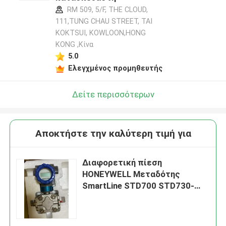
RM 509, 5/F, THE CLOUD,
111,TUNG CHAU STREET, TAI
KOKTSUI, KOWLOON,HONG
KONG ,Κίνα
5.0
Ελεγχμένος προμηθευτής
Δείτε περισσότερων
Αποκτήστε την καλύτερη τιμή για
Διαφορετική πίεση
HONEYWELL Μεταδότης
SmartLine STD700 STD730-
E1AS4AS-1-A-AHB-11S-A-
30A0-F1 F5-0000 STD730