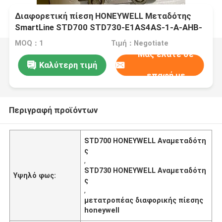
Διαφορετική πίεση HONEYWELL Μεταδότης
SmartLine STD700 STD730-E1AS4AS-1-A-AHB-
11S-A-30A0-F1 F5-0000 STD730
MOQ：1
Τιμή：Negotiate
Μας ελάτε σε
Καλύτερη τιμή
επαφή με
Περιγραφή προϊόντων
STD700 HONEYWELL Αναμεταδότη
ς
,
STD730 HONEYWELL Αναμεταδότη
Υψηλό φως:
ς
,
μετατροπέας διαφορικής πίεσης
honeywell