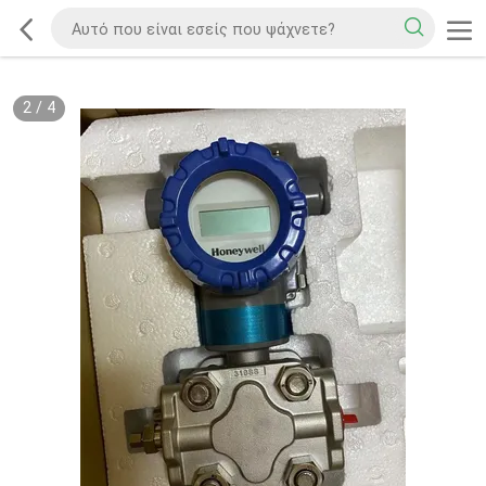
2
/
4