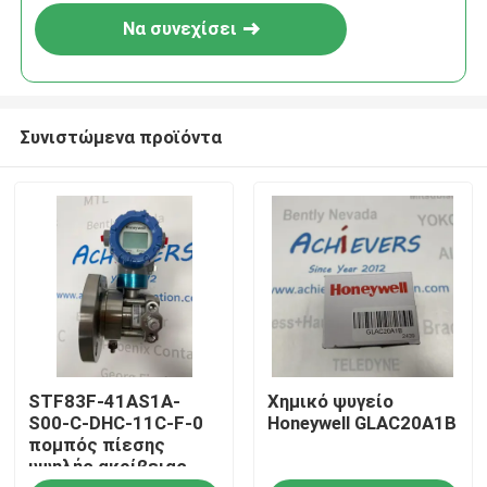
Να συνεχίσει
Συνιστώμενα προϊόντα
Σπίτι
STF83F-41AS1A-
Χημικό ψυγείο
Προϊόντα
S00-C-DHC-11C-F-0
Honeywell GLAC20A1B
πομπός πίεσης
υψηλής ακρίβειας
Σχετικά με εμάς