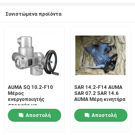
Συνιστώμενα προϊόντα
AUMA SQ 10.2-F10
SAR 14.2-F14 AUMA
Μέρος
SAR 07.2 SAR 14.6
Σπίτι
ενεργοποιητής
AUMA Μέρη κινητήρα
στροφής με
χειριστήρια ματικών
Προϊόντα
Αποστολή
Αποστολή
ενεργοποιητών AM
01.1
ερώτησης
ερώτησης
Σχετικά με εμάς