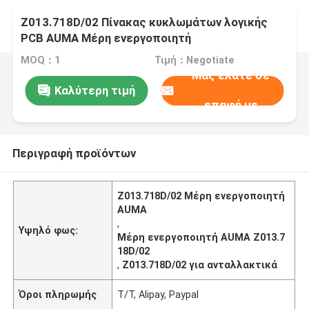
Z013.718D/02 Πίνακας κυκλωμάτων λογικής
PCB AUMA Μέρη ενεργοποιητή
MOQ：1
Τιμή：Negotiate
Μας ελάτε σε
Καλύτερη τιμή
επαφή με
Περιγραφή προϊόντων
Z013.718D/02 Μέρη ενεργοποιητή
AUMA
,
Υψηλό φως:
Μέρη ενεργοποιητή AUMA Z013.7
18D/02
,
Z013.718D/02 για ανταλλακτικά
Όροι πληρωμής
Τ/Τ, Alipay, Paypal