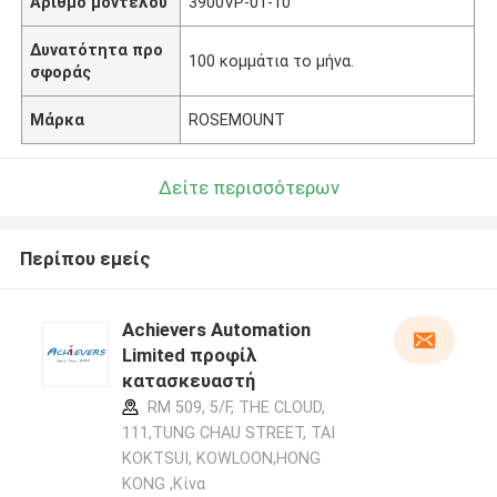
Αριθμό μοντέλου
3900VP-01-10
Δυνατότητα προ
100 κομμάτια το μήνα.
σφοράς
Μάρκα
ROSEMOUNT
Δείτε περισσότερων
Περίπου εμείς
Achievers Automation
Limited προφίλ
κατασκευαστή
RM 509, 5/F, THE CLOUD,
111,TUNG CHAU STREET, TAI
KOKTSUI, KOWLOON,HONG
KONG ,Κίνα