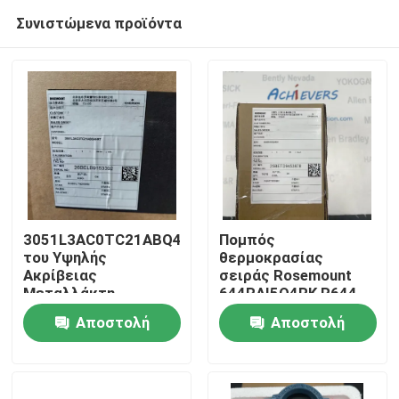
Συνιστώμενα προϊόντα
3051L3AC0TC21ABQ4HR7
Πομπός
του Υψηλής
θερμοκρασίας
Ακρίβειας
σειράς Rosemount
Σπίτι
Μεταλλάκτη
644RAI5Q4RK R644
Στάθμης με Φλάντζα
Αποστολή
Αποστολή
Προϊόντα
ερώτησης
ερώτησης
Σχετικά με εμάς