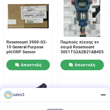
Επισκεψή εργοστασίου
Επικοινωνήστε μαζί μας
Rosemount 3900-02-
Πομπούς πίεσης εν
Ειδήσεις
10 General Purpose
σειρά Rosemount
pH/ORP Sensor
3051TG2A2B21AB4E5M5
Ζητήστε μια προσφορά
Αποστολή
Αποστολή
ερώτησης
ερώτησης
News
Προϊόντα ALLEN BRADLEY PLC
sales3
ΠΕΡΠΕΡΛΙΚΗ ΦΟΥΚΗ Απομονωμένο φράγμα