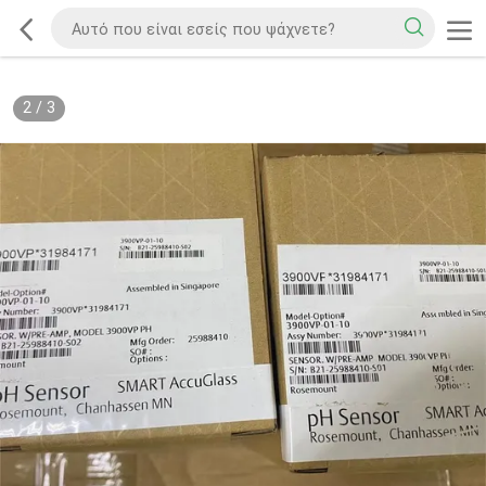
2
/
3