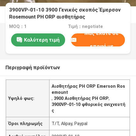
3900VP-01-10 3900 Γενικός σκοπός Έμερσον
Rosemount PH ORP αισθητήρας
MOQ：1
Τιμή：negotiate
Μας ελάτε σε
Καλύτερη τιμή
επαφή με
Περιγραφή προϊόντων
Αισθητήρας PH ORP Emerson Ros
emount
Υψηλό φως:
,
3900 Αισθητήρας PH ORP
,
3900VP-01-10 φθορικός ανιχνευτή
ς
Όροι πληρωμής
Τ/Τ, Alipay, Paypal