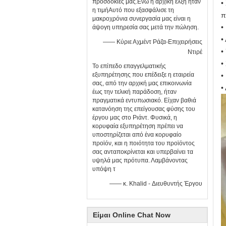
προσδοκίες μας.Ενώ η αρχική έλξη ήταν
•
η τιμήΑυτό που εξασφάλισε τη
π
μακροχρόνια συνεργασία μας είναι η
•
άψογη υπηρεσία σας μετά την πώληση.
•
—— Κύριε Αχμέντ Ράζα-Επιχειρήσεις
•
Ντιρέ
•
Το επίπεδο επαγγελματικής
εξυπηρέτησης που επέδειξε η εταιρεία
•
σας, από την αρχική μας επικοινωνία
•
έως την τελική παράδοση, ήταν
πραγματικά εντυπωσιακό. Είχαν βαθιά
κατανόηση της επείγουσας φύσης του
έργου μας στο Ριάντ. Φυσικά, η
κορυφαία εξυπηρέτηση πρέπει να
υποστηρίζεται από ένα κορυφαίο
προϊόν, και η ποιότητα του προϊόντος
σας ανταποκρίνεται και υπερβαίνει τα
υψηλά μας πρότυπα. Λαμβάνοντας
υπόψη τ
—— κ. Khalid - Διευθυντής Έργου
Είμαι Online Chat Now