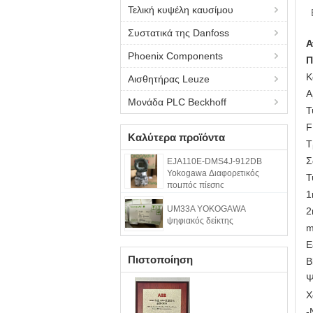
Τελική κυψέλη καυσίμου
Συστατικά της Danfoss
Α
Phoenix Components
Π
Κ
Αισθητήρας Leuze
Α
Μονάδα PLC Beckhoff
Τ
F
Καλύτερα προϊόντα
Τ
Σ
EJA110E-DMS4J-912DB
Yokogawa Διαφορετικός
Τ
πομπός πίεσης
1
UM33A YOKOGAWA
2
ψηφιακός δείκτης
m
Ε
Πιστοποίηση
B
Ψ
Χ
-