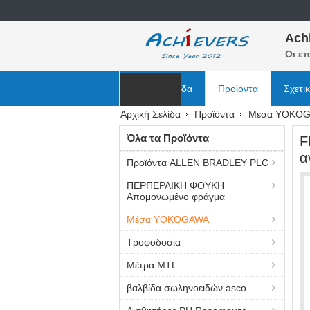
Ach
Οι επ
Αρχική Σελίδα
Προϊόντα
Σχετι
Αρχική Σελίδα
Προϊόντα
Μέσα YOKO
Ειδήσεις
Όλα τα Προϊόντα
F
α
Προϊόντα ALLEN BRADLEY PLC
ΠΕΡΠΕΡΛΙΚΗ ΦΟΥΚΗ
Απομονωμένο φράγμα
Μέσα YOKOGAWA
Τροφοδοσία
Μέτρα MTL
βαλβίδα σωληνοειδών asco