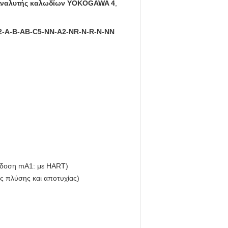
ναλυτής καλωδίων YOKOGAWA 4
,
2-A-B-AB-C5-NN-A2-NR-N-R-N-NN
κδοση mA1: με HART)
ς πλύσης και αποτυχίας)