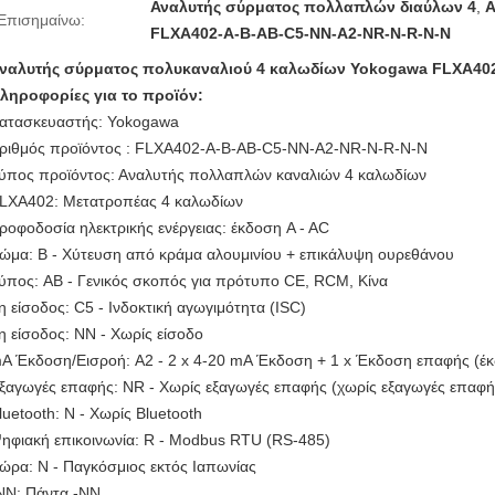
Αναλυτής σύρματος πολλαπλών διαύλων 4
,
Α
Επισημαίνω:
FLXA402-A-B-AB-C5-NN-A2-NR-N-R-N-N
ναλυτής σύρματος πολυκαναλιού 4 καλωδίων Yokogawa FLXA40
ληροφορίες για το προϊόν:
ατασκευαστής: Yokogawa
ριθμός προϊόντος : FLXA402-A-B-AB-C5-NN-A2-NR-N-R-N-N
ύπος προϊόντος: Αναλυτής πολλαπλών καναλιών 4 καλωδίων
LXA402: Μετατροπέας 4 καλωδίων
ροφοδοσία ηλεκτρικής ενέργειας: έκδοση A - AC
ώμα: Β - Χύτευση από κράμα αλουμινίου + επικάλυψη ουρεθάνου
ύπος: AB - Γενικός σκοπός για πρότυπο CE, RCM, Κίνα
η είσοδος: C5 - Ινδοκτική αγωγιμότητα (ISC)
η είσοδος: NN - Χωρίς είσοδο
A Έκδοση/Εισροή: A2 - 2 x 4-20 mA Έκδοση + 1 x Έκδοση επαφής (έ
ξαγωγές επαφής: NR - Χωρίς εξαγωγές επαφής (χωρίς εξαγωγές επαφή
luetooth: N - Χωρίς Bluetooth
ηφιακή επικοινωνία: R - Modbus RTU (RS-485)
ώρα: Ν - Παγκόσμιος εκτός Ιαπωνίας
ΝΝ: Πάντα -ΝΝ