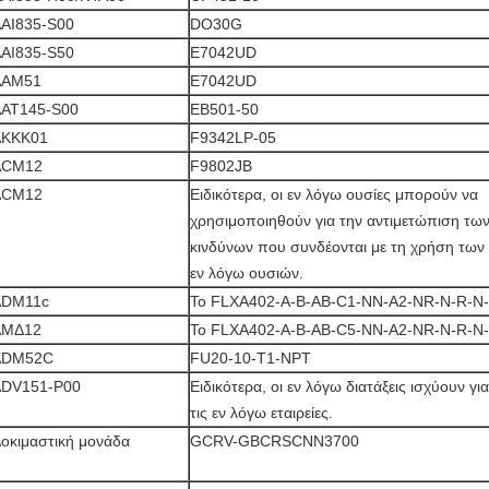
ΑΙ835-S00
DO30G
ΑΙ835-S50
Ε7042UD
ΑΑΜ51
Ε7042UD
ΑΤ145-S00
EB501-50
ΑΚΚΚ01
F9342LP-05
ACM12
F9802JB
ACM12
Ειδικότερα, οι εν λόγω ουσίες μπορούν να
χρησιμοποιηθούν για την αντιμετώπιση τω
κινδύνων που συνδέονται με τη χρήση των
εν λόγω ουσιών.
ADM11c
Το FLXA402-A-B-AB-C1-NN-A2-NR-N-R-N
ΑΜΔ12
Το FLXA402-A-B-AB-C5-NN-A2-NR-N-R-N
ADM52C
FU20-10-T1-NPT
ADV151-P00
Ειδικότερα, οι εν λόγω διατάξεις ισχύουν για
τις εν λόγω εταιρείες.
οκιμαστική μονάδα
GCRV-GBCRSCNN3700