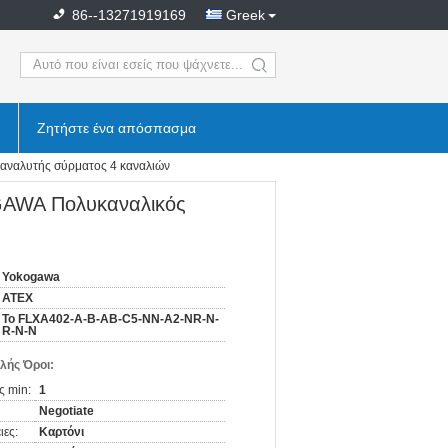
86--13271919169
Greek
search
Ζητήστε ένα απόσπασμα
αλυτής σύρματος 4 καναλιών
AWA Πολυκαναλικός
Yokogawa
ATEX
Το FLXA402-A-B-AB-C5-NN-A2-NR-N-
R-N-N
λής Όροι:
ς min:
1
Negotiate
ιες:
Καρτόνι