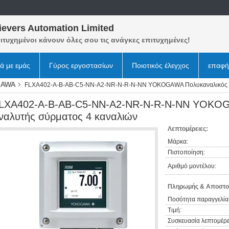
ievers Automation Limited
ιτυχημένοι κάνουν όλες σου τις ανάγκες επιτυχημένες!
κά με εμάς
Γύρος εργοστασίων
Ποιοτικός έλεγχος
επαφή
GAWA
FLXA402-A-B-AB-C5-NN-A2-NR-N-R-N-NN YOKOGAWA Πολυκαναλικός αν
LXA402-A-B-AB-C5-NN-A2-NR-N-R-N-NN YOKOG
ναλυτής σύρματος 4 καναλιών
Λεπτομέρειες:
Μάρκα:
Πιστοποίηση:
Αριθμό μοντέλου:
Πληρωμής & Αποστο
Ποσότητα παραγγελία
Τιμή:
Συσκευασία λεπτομέρε