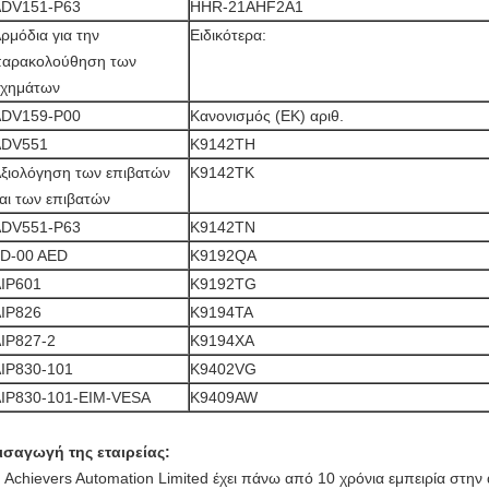
ADV151-P63
HHR-21AHF2A1
ρμόδια για την
Ειδικότερα:
αρακολούθηση των
χημάτων
ADV159-P00
Κανονισμός (ΕΚ) αριθ.
ADV551
K9142TH
ξιολόγηση των επιβατών
K9142TK
αι των επιβατών
ADV551-P63
Κ9142TN
D-00 AED
K9192QA
IP601
K9192TG
IP826
K9194TA
IP827-2
K9194XA
IP830-101
Κ9402VG
IP830-101-EIM-VESA
K9409AW
ισαγωγή της εταιρείας:
 Achievers Automation Limited έχει πάνω από 10 χρόνια εμπειρία στην