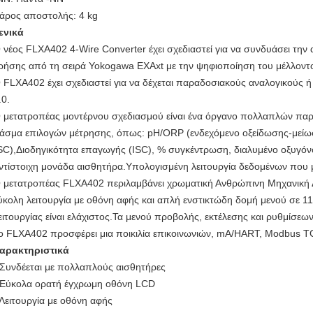
άρος αποστολής: 4 kg
ενικά
 νέος FLXA402 4-Wire Converter έχει σχεδιαστεί για να συνδυάσει την 
ρήσης από τη σειρά Yokogawa EXAxt με την ψηφιοποίηση του μέλλοντ
 FLXA402 έχει σχεδιαστεί για να δέχεται παραδοσιακούς αναλογικού
.0.
 μετατροπέας μοντέρνου σχεδιασμού είναι ένα όργανο πολλαπλών πα
άσμα επιλογών μέτρησης, όπως: pH/ORP (ενδεχόμενο οξείδωσης-μείωσ
SC),Διοδηγικότητα επαγωγής (ISC), % συγκέντρωση, διαλυμένο οξυγόνο
ντίστοιχη μονάδα αισθητήρα.Υπολογισμένη λειτουργία δεδομένων που 
 μετατροπέας FLXA402 περιλαμβάνει χρωματική Ανθρώπινη Μηχανική 
ύκολη λειτουργία με οθόνη αφής και απλή ενστικτώδη δομή μενού σε 1
ειτουργίας είναι ελάχιστος.Τα μενού προβολής, εκτέλεσης και ρυθμίσεω
ο FLXA402 προσφέρει μια ποικιλία επικοινωνιών, mA/HART, Modbus 
αρακτηριστικά
 Συνδέεται με πολλαπλούς αισθητήρες
 Εύκολα ορατή έγχρωμη οθόνη LCD
 Λειτουργία με οθόνη αφής