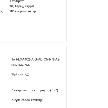
Αποθέματα
Τ/Τ, Alipay, Paypal
άς:
100 κομμάτια το μήνα.
Το FLXA402-A-B-AB-C5-NN-A2-
NR-N-R-N-N
Έκδοση AC
Διοδηγικότητα επαγωγής (ISC)
Χωρίς έξοδα επαφής