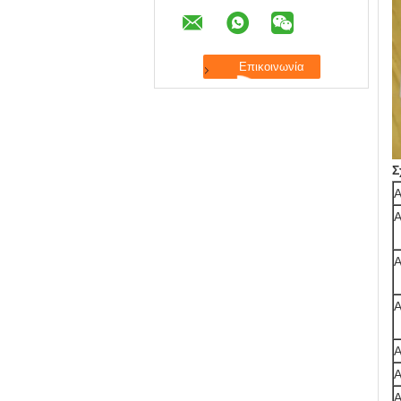
Σ
Α
Α
Α
Α
Α
Α
Α