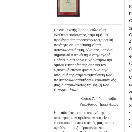
Β
Γ
Ο
χ
Ως Διευθυντής Προμηθειών, είμαι
Ο
ιδιαίτερα ευαίσθητος στην τιμή. Τα
προϊόντα σας προσφέρουν εξαιρετική
4
ποιότητα σε μια αξιοσημείωτα
Ο
ανταγωνιστική τιμή, δίνοντάς μας ένα
σημαντικό πλεονέκτημα στην αγορά.
φ
Πρέπει ιδιαίτερα να ευχαριστήσω την
(
ομάδα εξυπηρέτησής σας για τον
α
εξαιρετικό επαγγελματισμό και την
υπομονή της στην αντιμετώπιση των
Ο
πολύπλοκων απαιτήσεων εφοδιαστικής
ε
μας, διασφαλίζοντας την άφιξη των
εμπορευμάτων
λ
Τ
—— Κύριος Άρι Γουιμπόβο -
Υπεύθυνος Προμηθειών
Χ
•
Η σταθερότητα και η αντοχή της
ποιότητας των προϊόντων σας είναι οι
•
κορυφαίες προτεραιότητές μας, και τα
•
προϊόντα σας ξεπέρασαν πολύ τις