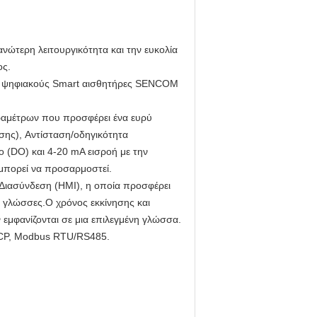
ανώτερη λειτουργικότητα και την ευκολία
ος.
ς ή ψηφιακούς Smart αισθητήρες SENCOM
ραμέτρων που προσφέρει ένα ευρύ
ης), Αντίσταση/οδηγικότητα
 (DO) και 4-20 mA εισροή με την
μπορεί να προσαρμοστεί.
Διασύνδεση (HMI), η οποία προσφέρει
1 γλώσσες.Ο χρόνος εκκίνησης και
ν εμφανίζονται σε μια επιλεγμένη γλώσσα.
TCP, Modbus RTU/RS485.