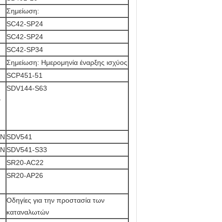
Σημείωση:
SC42-SP24
SC42-SP24
SC42-SP34
Σημείωση: Ημερομηνία έναρξης ισχύος
SCP451-51
SDV144-S63
ν
-N
SDV541
-N
SDV541-S33
SR20-AC22
SR20-AP26
Οδηγίες για την προστασία των
καταναλωτών