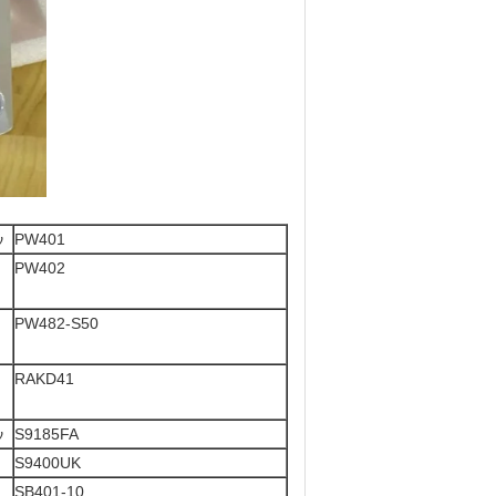
ν
PW401
PW402
PW482-S50
RAKD41
ν
S9185FA
S9400UK
SB401-10