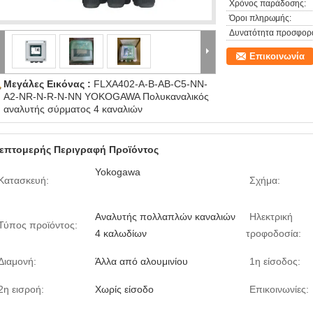
Χρόνος παράδοσης:
Όροι πληρωμής:
Δυνατότητα προσφορ
Επικοινωνία
Μεγάλες Εικόνας :
FLXA402-A-B-AB-C5-NN-
A2-NR-N-R-N-NN YOKOGAWA Πολυκαναλικός
αναλυτής σύρματος 4 καναλιών
επτομερής Περιγραφή Προϊόντος
Yokogawa
Κατασκευή:
Σχήμα:
Αναλυτής πολλαπλών καναλιών
Ηλεκτρική
Τύπος προϊόντος:
4 καλωδίων
τροφοδοσία:
Διαμονή:
Άλλα από αλουμινίου
1η είσοδος:
2η εισροή:
Χωρίς είσοδο
Επικοινωνίες: