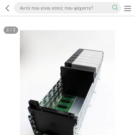
2
/
3