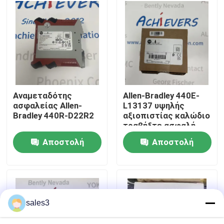
Επισκεψή εργοστασίου
Επικοινωνήστε μαζί μας
Ειδήσεις
Αναμεταδότης
Allen-Bradley 440E-
ασφαλείας Allen-
L13137 υψηλής
Bradley 440R-D22R2
αξιοπιστίας καλώδιο
Ζητήστε μια προσφορά
τραβήξτε ασφαλή
διακόπτη που ανήκει
Αποστολή
Αποστολή
News
ερώτησης
ερώτησης
Προϊόντα ALLEN BRADLEY PLC
sales3
ΠΕΡΠΕΡΛΙΚΗ ΦΟΥΚΗ Απομονωμένο φράγμα