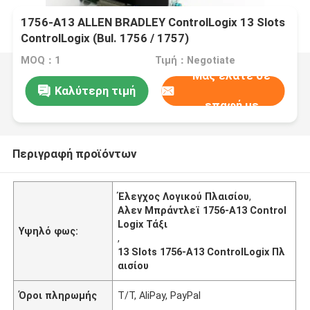
1756-A13 ALLEN BRADLEY ControlLogix 13 Slots
ControlLogix (Bul. 1756 / 1757)
MOQ：1
Τιμή：Negotiate
Μας ελάτε σε
Καλύτερη τιμή
επαφή με
Περιγραφή προϊόντων
Έλεγχος Λογικού Πλαισίου
,
Αλεν Μπράντλεϊ 1756-Α13 Control
Logix Τάξι
Υψηλό φως:
,
13 Slots 1756-A13 ControlLogix Πλ
αισίου
Όροι πληρωμής
T/T, AliPay, PayPal