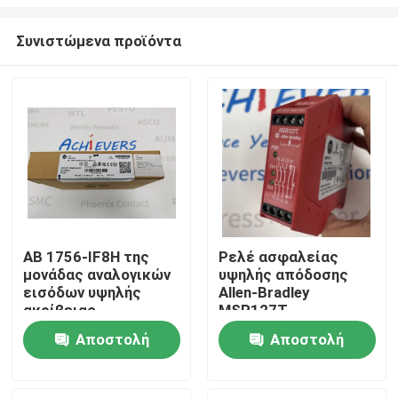
Συνιστώμενα προϊόντα
AB 1756-IF8H της
Ρελέ ασφαλείας
μονάδας αναλογικών
υψηλής απόδοσης
Σπίτι
εισόδων υψηλής
Allen-Bradley
ακρίβειας
MSR127T
Προϊόντα
Αποστολή
Αποστολή
ερώτησης
ερώτησης
Σχετικά με εμάς