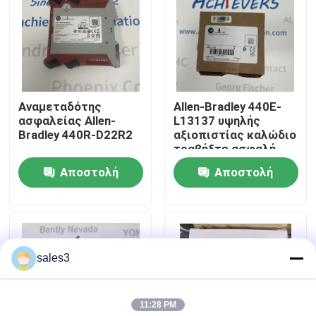
Επισκεψή εργοστασίου
Επικοινωνήστε μαζί μας
Αναμεταδότης
Allen-Bradley 440E-
ασφαλείας Allen-
L13137 υψηλής
Ειδήσεις
Bradley 440R-D22R2
αξιοπιστίας καλώδιο
τραβήξτε ασφαλή
διακόπτη που ανήκει
Αποστολή
Αποστολή
Ζητήστε μια προσφορά
ερώτησης
ερώτησης
News
sales3
Προϊόντα ALLEN BRADLEY PLC
11:28 PM
ΠΕΡΠΕΡΛΙΚΗ ΦΟΥΚΗ Απομονωμένο φράγμα