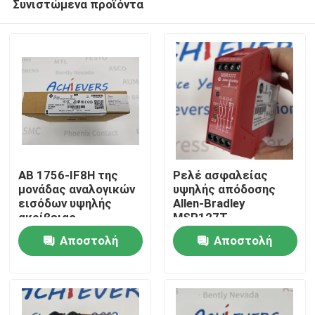
Συνιστώμενα προϊόντα
AB 1756-IF8H της
Ρελέ ασφαλείας
μονάδας αναλογικών
υψηλής απόδοσης
εισόδων υψηλής
Allen-Bradley
ακρίβειας
MSR127T
Σπίτι
Αποστολή
Αποστολή
Προϊόντα
ερώτησης
ερώτησης
Σχετικά με εμάς