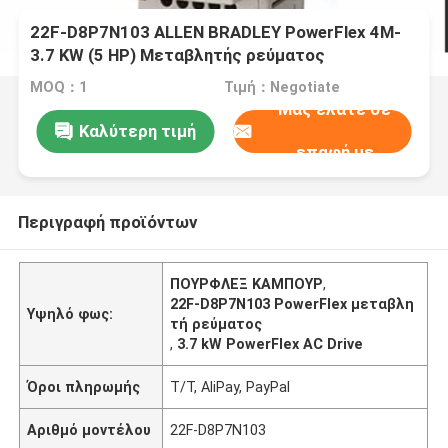
22F-D8P7N103 ALLEN BRADLEY PowerFlex 4M-
3.7 KW (5 HP) Μεταβλητής ρεύματος
MOQ：1
Τιμή：Negotiate
Μας ελάτε σε
Καλύτερη τιμή
επαφή με
Περιγραφή προϊόντων
ΠΟΥΡΦΛΕΞ ΚΑΜΠΟΥΡ
,
22F-D8P7N103 PowerFlex μεταβλη
Υψηλό φως:
τή ρεύματος
,
3.7 kW PowerFlex AC Drive
Όροι πληρωμής
T/T, AliPay, PayPal
Αριθμό μοντέλου
22F-D8P7N103