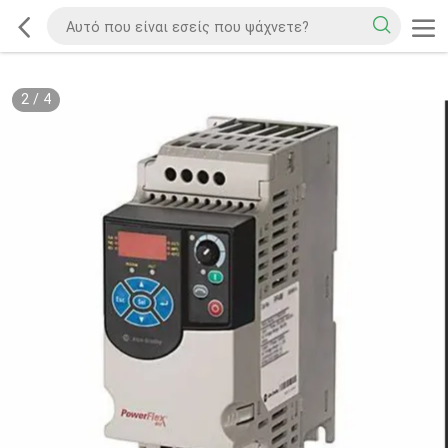
2
/
4