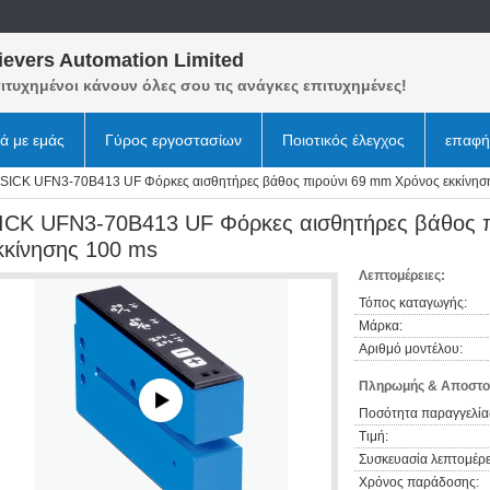
ievers Automation Limited
ιτυχημένοι κάνουν όλες σου τις ανάγκες επιτυχημένες!
κά με εμάς
Γύρος εργοστασίων
Ποιοτικός έλεγχος
επαφή
SICK UFN3-70B413 UF Φόρκες αισθητήρες βάθος πιρούνι 69 mm Χρόνος εκκίνησ
ICK UFN3-70B413 UF Φόρκες αισθητήρες βάθος 
κκίνησης 100 ms
Λεπτομέρειες:
Τόπος καταγωγής:
Μάρκα:
Αριθμό μοντέλου:
Πληρωμής & Αποστο
Ποσότητα παραγγελία
Τιμή:
Συσκευασία λεπτομέρε
Χρόνος παράδοσης: