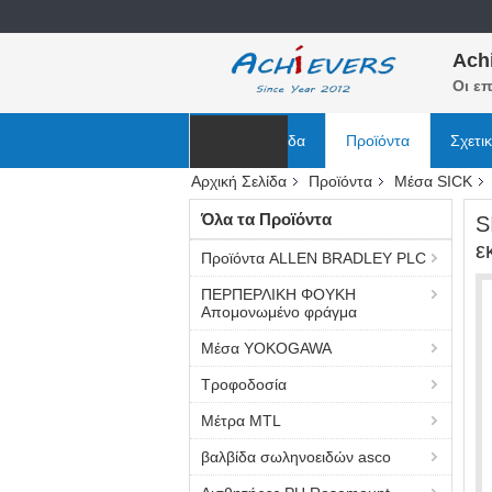
Ach
Οι επ
Αρχική Σελίδα
Προϊόντα
Σχετι
Αρχική Σελίδα
Προϊόντα
Μέσα SICK
Ειδήσεις
Όλα τα Προϊόντα
S
ε
Προϊόντα ALLEN BRADLEY PLC
ΠΕΡΠΕΡΛΙΚΗ ΦΟΥΚΗ
Απομονωμένο φράγμα
Μέσα YOKOGAWA
Τροφοδοσία
Μέτρα MTL
βαλβίδα σωληνοειδών asco