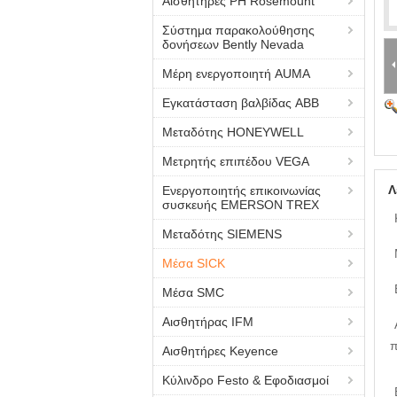
Αισθητήρες PH Rosemount
Σύστημα παρακολούθησης
δονήσεων Bently Nevada
Μέρη ενεργοποιητή AUMA
Εγκατάσταση βαλβίδας ABB
Μεταδότης HONEYWELL
Μετρητής επιπέδου VEGA
Λ
Ενεργοποιητής επικοινωνίας
συσκευής EMERSON TREX
Μεταδότης SIEMENS
Μέσα SICK
Μέσα SMC
Αισθητήρας IFM
π
Αισθητήρες Keyence
Κύλινδρο Festo & Εφοδιασμοί