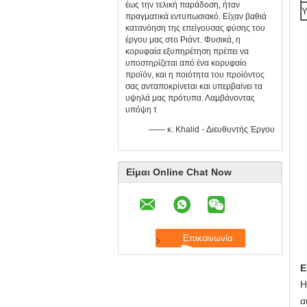
έως την τελική παράδοση, ήταν
Υ
πραγματικά εντυπωσιακό. Είχαν βαθιά
κατανόηση της επείγουσας φύσης του
έργου μας στο Ριάντ. Φυσικά, η
κορυφαία εξυπηρέτηση πρέπει να
υποστηρίζεται από ένα κορυφαίο
προϊόν, και η ποιότητα του προϊόντος
σας ανταποκρίνεται και υπερβαίνει τα
υψηλά μας πρότυπα. Λαμβάνοντας
υπόψη τ
—— κ. Khalid - Διευθυντής Έργου
Είμαι Online Chat Now
Ε
Η
α