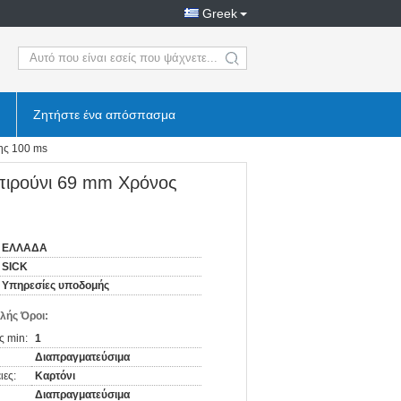
Greek
search
Ζητήστε ένα απόσπασμα
ης 100 ms
πιρούνι 69 mm Χρόνος
ΕΛΛΑΔΑ
SICK
Υπηρεσίες υποδομής
λής Όροι:
ς min:
1
Διαπραγματεύσιμα
ιες:
Καρτόνι
Διαπραγματεύσιμα