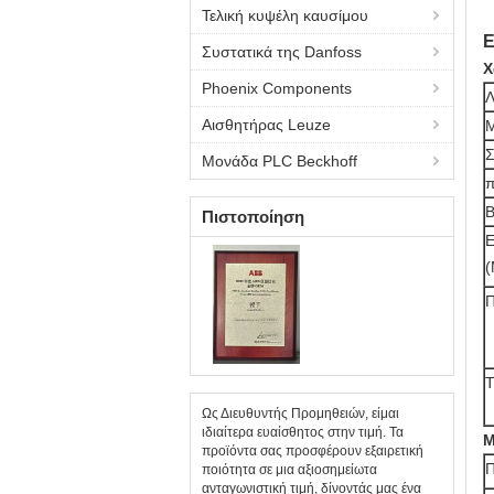
Τελική κυψέλη καυσίμου
Ε
Συστατικά της Danfoss
Χ
Phoenix Components
Λ
Αισθητήρας Leuze
Μ
Σ
Μονάδα PLC Beckhoff
π
Β
Πιστοποίηση
Ε
Τ
Ως Διευθυντής Προμηθειών, είμαι
ιδιαίτερα ευαίσθητος στην τιμή. Τα
Μ
προϊόντα σας προσφέρουν εξαιρετική
Π
ποιότητα σε μια αξιοσημείωτα
ανταγωνιστική τιμή, δίνοντάς μας ένα