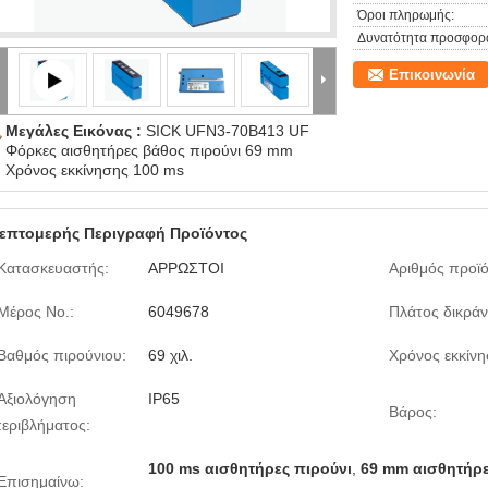
Όροι πληρωμής:
Δυνατότητα προσφορ
Επικοινωνία
Μεγάλες Εικόνας :
SICK UFN3-70B413 UF
Φόρκες αισθητήρες βάθος πιρούνι 69 mm
Χρόνος εκκίνησης 100 ms
επτομερής Περιγραφή Προϊόντος
Κατασκευαστής:
ΑΡΡΩΣΤΟΙ
Αριθμός προϊό
Μέρος Νο.:
6049678
Πλάτος δικρά
Βαθμός πιρούνιου:
69 χιλ.
Χρόνος εκκίνη
Αξιολόγηση
IP65
Βάρος:
εριβλήματος:
100 ms αισθητήρες πιρούνι
,
69 mm αισθητήρε
Επισημαίνω: