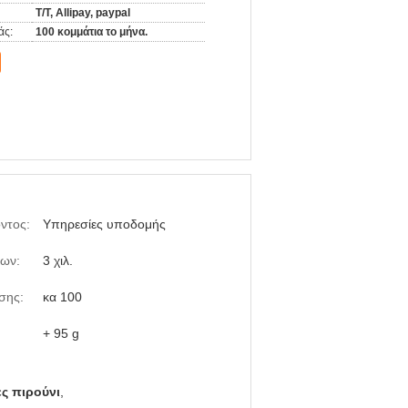
T/T, Allipay, paypal
άς:
100 κομμάτια το μήνα.
ντος:
Υπηρεσίες υποδομής
νων:
3 χιλ.
σης:
κα 100
+ 95 g
ς πιρούνι
,