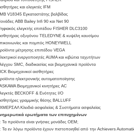
ισθητήρες και ελεγκτές IFM
ΜΒ V18345 Εγκαταστάτης βαλβίδας
ονάδες ABB Bailey Infi 90 και Net 90
ηφιακός ελεγκτής επιπέδου FISHER DLC3100
ισθητήρας οξυγόνου TELEDYNE & κυψέλη καυσίμου
πικοινωνίες και πομπός HONEYWELL
ροϊόντα μέτρησης επιπέδου VEGA
λεκτρικοί ενεργοποιητές AUMA και κιβώτια ταχυτήτων
λέγχου SMC, διαδικασίας και βιομηχανικά προϊόντα
ICK Βιομηχανικοί αισθητήρες
ροϊόντα ηλεκτρονικής αυτοματοποίησης
ASKAWA Βιομηχανικοί κινητήρες AC
λεγκτές BECKOFF & Ενότητες I/O
ισθητήρες γραμμικής θέσης BALLUFF
ΧΜΕΡΣΑΛ Κλειδιά ασφαλείας & Συστήματα ασφαλείας
νημερωτικά ερωτήματα των επιτυχημένων
: Τα προϊόντα είναι γνήσιες μονάδες OEM;
: Τα εν λόγω προϊόντα έχουν πιστοποιηθεί από την Achievers Automati