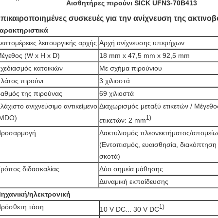
Αισθητήρες πιρούνι SICK UFN3-70B413
πικαιροποιημένες συσκευές για την ανίχνευση της ακτινοβ
αρακτηριστικά
επτομέρειες λειτουργικής αρχής
Αρχή ανίχνευσης υπερήχων
έγεθος (W x H x D)
18 mm x 47,5 mm x 92,5 mm
χεδιασμός κατοικιών
Με σχήμα πιρούνιου
λάτος πιρούνι
3 χιλιοστά
αθμός της πιρούνας
69 χιλιοστά
λάχιστο ανιχνεύσιμο αντικείμενο
Διαχωρισμός μεταξύ ετικετών / Μέγεθο
(MDO)
1)
ετικετών: 2 mm
Προσαρμογή
Δακτυλισμός πλεονεκτήματος/απομεί
(Εντοπισμός, ευαισθησία, διακόπτηση
σκοτά)
ρόπος διδασκαλίας
Δύο σημεία μάθησης
Δυναμική εκπαίδευσης
ηχανική/ηλεκτρονική
ρόσθετη τάση
1)
10 V DC... 30 V DC