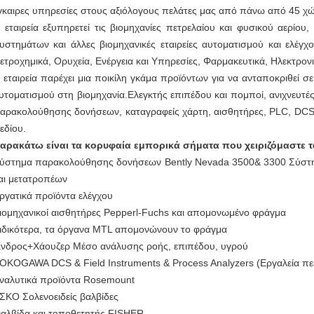
γκαιρες υπηρεσίες στους αξιόλογους πελάτες μας από πάνω από 45 χώ
 εταιρεία εξυπηρετεί τις βιομηχανίες πετρελαίου και φυσικού αερίο
υστημάτων και άλλες βιομηχανικές εταιρείες αυτοματισμού και ελέγχ
ετροχημικά, Ορυχεία, Ενέργεια και Υπηρεσίες, Φαρμακευτικά, Ηλεκτρον
 εταιρεία παρέχει μια ποικίλη γκάμα προϊόντων για να ανταποκριθεί σ
υτοματισμού στη βιομηχανία.Ελεγκτής επιπέδου και πομποί, ανιχνευτέ
αρακολούθησης δονήσεων, καταγραφείς χάρτη, αισθητήρες, PLC, DCS,
εδίου.
αρακάτω είναι τα κορυφαία εμπορικά σήματα που χειριζόμαστε τα
ύστημα παρακολούθησης δονήσεων Bently Nevada 3500& 3300 Σύστημ
αι μετατροπέων
ργατικά προϊόντα ελέγχου
ιομηχανικοί αισθητήρες Pepperl-Fuchs και απομονωμένο φράγμα
ιδικότερα, τα όργανα MTL απομονώνουν το φράγμα
νδρος+Χάουζερ Μέσο ανάλυσης ροής, επιπέδου, υγρού
OKOGAWA DCS & Field Instruments & Process Analyzers (Εργαλεία πεδ
ναλυτικά προϊόντα Rosemount
ΣΚΟ Σολενοειδείς βαλβίδες
αλβίδα και τοποθετητής FISHER