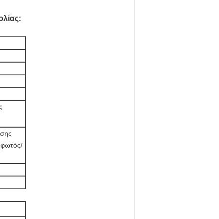
ολίας:
ς
ωσης
 φωτός/