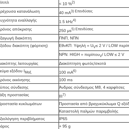
ίππλ
2)
< 10 %
ρέχουσα κατανάλωση
3) Επενδύσεις
40 mA
υχνότητα εναλλαγής
4)
1.5 kHz
ρόνος απόκρισης
5) Επενδύσεις
250 μs
ξαγωγή διακόπτη
ΠΝΠ, ΝΠΝ
ξόδου διακόπτη (φόρτιση)
ΕθνΚΠ: Υψηλή = U
≤ 2 V / LOW περί
V
NPN: HIGH = περίπου
/ LOW ≤ 2 V
V
ιακόπτης λειτουργίας
Διακόπτηση φωτός/σκοτά
εύμα εξόδου I
6)
100 mA
Μαξ.
ρόνος εκκίνησης
100 ms
ύπος σύνδεσης
Άνδρας σύνδεσμος M8, 4 καρφίτσες
άξη προστασίας
7)
ΙΙΙ
ροστασία κυκλωμάτων
Προστασία από βραχυκύκλωμα Q εξό
Καταστολή παλμών παρεμβολής
ξιολόγηση περιβλήματος
IP65
άρος
+ 95 g