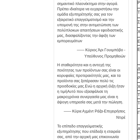
Ρ
σημαντικό πλεονέκτημα στην αγορά.
Πρέπει ιδιαίτερα να ευχαριστήσω την
Τ
ομάδα εξυπηρέτησής σας για τον
εξαιρετικό επαγγελματισμό και την
Σ
υπομονή της στην αντιμετώπιση των
πολύπλοκων απαιτήσεων εφοδιαστικής
Χ
μας, διασφαλίζοντας την άφιξη των
εμπορευμάτων
Ε
Ε
—— Κύριος Άρι Γουιμπόβο -
Υπεύθυνος Προμηθειών
Η σταθερότητα και η αντοχή της
Δ
ποιότητας των προϊόντων σας είναι οι
κορυφαίες προτεραιότητές μας, και τα
ρ
προϊόντα σας ξεπέρασαν πολύ τις
προσδοκίες μας.Ενώ η αρχική έλξη ήταν
Χ
η τιμήΑυτό που εξασφάλισε τη
Τ
μακροχρόνια συνεργασία μας είναι η
άψογη υπηρεσία σας μετά την πώληση.
Τ
—— Κύριε Αχμέντ Ράζα-Επιχειρήσεις
Π
Ντιρέ
Το επίπεδο επαγγελματικής
Α
εξυπηρέτησης που επέδειξε η εταιρεία
Β
σας, από την αρχική μας επικοινωνία