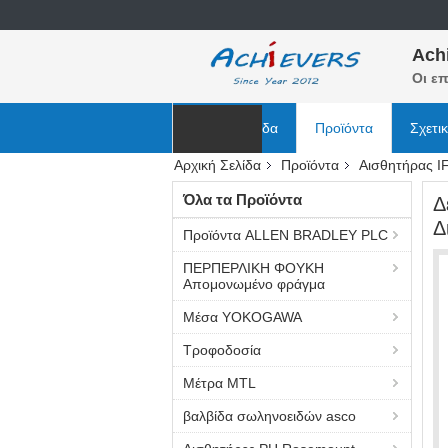
Ach
Οι επ
Αρχική Σελίδα
Προϊόντα
Σχετι
Αρχική Σελίδα
Προϊόντα
Αισθητήρας I
Ειδήσεις
Όλα τα Προϊόντα
Δ
Δ
Προϊόντα ALLEN BRADLEY PLC
ΠΕΡΠΕΡΛΙΚΗ ΦΟΥΚΗ
Απομονωμένο φράγμα
Μέσα YOKOGAWA
Τροφοδοσία
Μέτρα MTL
βαλβίδα σωληνοειδών asco