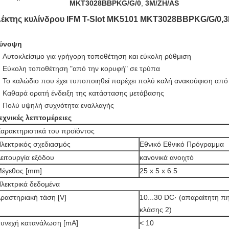
MKT3028BBPKG/G/0
,
3M/ZH/AS
έκτης κυλίνδρου IFM T-Slot MK5101 MKT3028BBPKG/G/0,
ύνοψη
Αυτοκλείσιμο για γρήγορη τοποθέτηση και εύκολη ρύθμιση
Εύκολη τοποθέτηση "από την κορυφή" σε τρύπα
Το καλώδιο που έχει τυποποιηθεί παρέχει πολύ καλή ανακούφιση από
Καθαρά ορατή ένδειξη της κατάστασης μετάβασης
Πολύ υψηλή συχνότητα εναλλαγής
εχνικές λεπτομέρειες
αρακτηριστικά του προϊόντος
λεκτρικός σχεδιασμός
Εθνικό Εθνικό Πρόγραμμα
ειτουργία εξόδου
κανονικά ανοιχτό
έγεθος [mm]
25 x 5 x 6.5
λεκτρικά δεδομένα
ραστηριακή τάση [V]
10...30 DC· (απαραίτητη π
κλάσης 2)
υνεχή κατανάλωση [mA]
< 10