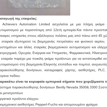
ισαγωγή της εταιρείας:
 Achievers Automation Limited ασχολείται με μια πλήρη γκάμα 
υτοματισμού με περισσότερη από 12ετή εμπειρία.Και πάντα προσπα
γκαιρες υπηρεσίες στους αξιόλογους πελάτες μας από πάνω από 45 χώ
 εταιρεία εξυπηρετεί τις βιομηχανίες πετρελαίου και φυσικού αερίο
υστημάτων και άλλες εταιρείες βιομηχανικού αυτοματισμού και ελέγχ
ετροχημικά, Ορυχεία, Ενέργεια και Υπηρεσίες, Φαρμακευτικά, Ηλεκτρον
 εταιρεία παρέχει μια ποικίλη γκάμα προϊόντων για να ανταποκριθεί σ
υτοματισμού στη βιομηχανία.Ελεγκτής επιπέδου και πομποί, ανιχνευτέ
αρακολούθησης δονήσεων, καταγραφείς χάρτης, αισθητήρες, PLC,
ργανα πεδίου.
αρακάτω είναι τα κορυφαία εμπορικά σήματα που χειριζόμαστε τα
ύστημα παρακολούθησης δονήσεων Bently Nevada 3500& 3300 Σύστημ
αι μετατροπέων
ργατικά προϊόντα ελέγχου
ιομηχανικοί αισθητήρες Pepperl-Fuchs και απομονωμένο φράγμα