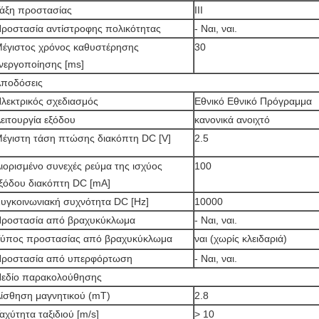
άξη προστασίας
ΙΙΙ
ροστασία αντίστροφης πολικότητας
- Ναι, ναι.
έγιστος χρόνος καθυστέρησης
30
νεργοποίησης [ms]
ποδόσεις
λεκτρικός σχεδιασμός
Εθνικό Εθνικό Πρόγραμμα
ειτουργία εξόδου
κανονικά ανοιχτό
έγιστη τάση πτώσης διακόπτη DC [V]
2.5
ιορισμένο συνεχές ρεύμα της ισχύος
100
ξόδου διακόπτη DC [mA]
υγκοινωνιακή συχνότητα DC [Hz]
10000
ροστασία από βραχυκύκλωμα
- Ναι, ναι.
ύπος προστασίας από βραχυκύκλωμα
ναι (χωρίς κλειδαριά)
ροστασία από υπερφόρτωση
- Ναι, ναι.
εδίο παρακολούθησης
ίσθηση μαγνητικού (mT)
2.8
αχύτητα ταξιδιού [m/s]
> 10