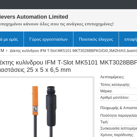
ievers Automation Limited
ιτυχημένοι κάνουν όλες σου τις ανάγκες επιτυχημένες!
κά με εμάς
Γύρος εργοστασίων
Ποιοτικός έλεγχος
επαφή
FM
Δέκτης κυλίνδρου IFM T-Slot MK5101 MKT3028BBPKG/G/0,3M/ZH/AS Διαστάσ
έκτης κυλίνδρου IFM T-Slot MK5101 MKT3028B
ιαστάσεις 25 x 5 x 6,5 mm
Λεπτομέρειες:
Τόπος καταγωγής:
Μάρκα:
Αριθμό μοντέλου:
Πληρωμής & Αποστο
Ποσότητα παραγγελία
Τιμή:
Συσκευασία λεπτομέρε
Χρόνος παράδοσης: