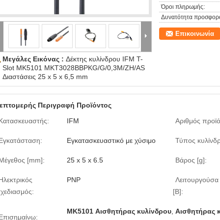
Όροι πληρωμής:
Δυνατότητα προσφορ
Επικοινωνία
Μεγάλες Εικόνας :
Δέκτης κυλίνδρου IFM T-
Slot MK5101 MKT3028BBPKG/G/0,3M/ZH/AS
Διαστάσεις 25 x 5 x 6,5 mm
επτομερής Περιγραφή Προϊόντος
Κατασκευαστής:
IFM
Αριθμός προϊό
Εγκατάσταση:
Εγκατασκευαστικό με χύσιμο
Τύπος κυλίνδ
Μέγεθος [mm]:
25 x 5 x 6.5
Βάρος [g]:
Ηλεκτρικός
PNP
Λειτουργούσα
χεδιασμός:
[Β]:
MK5101 Αισθητήρας κυλίνδρου
,
Αισθητήρας κ
Επισημαίνω: