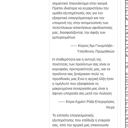
σημαντικό πλεονέκτημα στην αγορά.
Τ
Πρέπει ιδιαίτερα να ευχαριστήσω την
Π
ομάδα εξυπηρέτησής σας για τον
εξαιρετικό επαγγελματισμό και την
Μ
υπομονή της στην αντιμετώπιση των
ε
πολύπλοκων απαιτήσεων εφοδιαστικής
μας, διασφαλίζοντας την άφιξη των
Α
εμπορευμάτων
Η
—— Κύριος Άρι Γουιμπόβο -
Λ
Υπεύθυνος Προμηθειών
Μ
Η σταθερότητα και η αντοχή της
ποιότητας των προϊόντων σας είναι οι
Δ
κορυφαίες προτεραιότητές μας, και τα
ε
προϊόντα σας ξεπέρασαν πολύ τις
προσδοκίες μας.Ενώ η αρχική έλξη ήταν
Σ
η τιμήΑυτό που εξασφάλισε τη
Π
μακροχρόνια συνεργασία μας είναι η
άψογη υπηρεσία σας μετά την πώληση.
Τ
—— Κύριε Αχμέντ Ράζα-Επιχειρήσεις
Π
Ντιρέ
Π
Το επίπεδο επαγγελματικής
Α
εξυπηρέτησης που επέδειξε η εταιρεία
σας, από την αρχική μας επικοινωνία
Τ