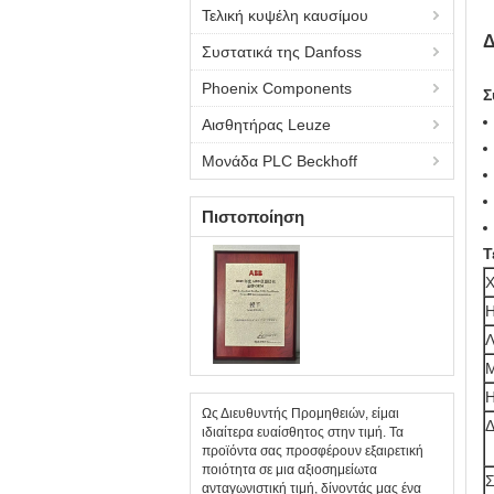
Τελική κυψέλη καυσίμου
Δ
Συστατικά της Danfoss
Phoenix Components
Σ
Αισθητήρας Leuze
Μονάδα PLC Beckhoff
Πιστοποίηση
Τ
Χ
Η
Λ
Μ
Η
Ως Διευθυντής Προμηθειών, είμαι
Δ
ιδιαίτερα ευαίσθητος στην τιμή. Τα
προϊόντα σας προσφέρουν εξαιρετική
ποιότητα σε μια αξιοσημείωτα
Σ
ανταγωνιστική τιμή, δίνοντάς μας ένα