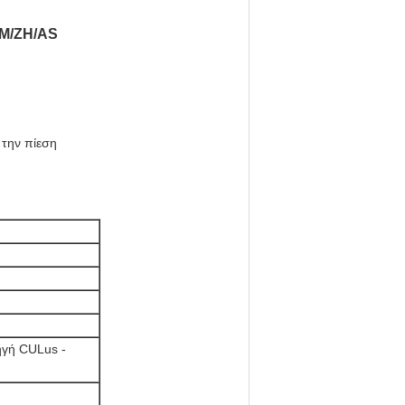
3M/ZH/AS
 την πίεση
ηγή CULus -