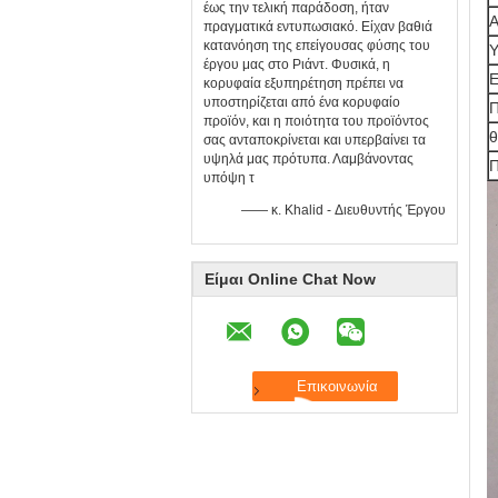
έως την τελική παράδοση, ήταν
Α
πραγματικά εντυπωσιακό. Είχαν βαθιά
κατανόηση της επείγουσας φύσης του
Υ
έργου μας στο Ριάντ. Φυσικά, η
Ε
κορυφαία εξυπηρέτηση πρέπει να
υποστηρίζεται από ένα κορυφαίο
Π
προϊόν, και η ποιότητα του προϊόντος
θ
σας ανταποκρίνεται και υπερβαίνει τα
υψηλά μας πρότυπα. Λαμβάνοντας
Π
υπόψη τ
—— κ. Khalid - Διευθυντής Έργου
Είμαι Online Chat Now