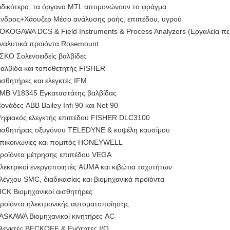
ιδικότερα, τα όργανα MTL απομονώνουν το φράγμα
νδρος+Χάουζερ Μέσο ανάλυσης ροής, επιπέδου, υγρού
OKOGAWA DCS & Field Instruments & Process Analyzers (Εργαλεία πεδ
ναλυτικά προϊόντα Rosemount
ΣΚΟ Σολενοειδείς βαλβίδες
αλβίδα και τοποθετητής FISHER
ισθητήρες και ελεγκτές IFM
ΜΒ V18345 Εγκαταστάτης βαλβίδας
ονάδες ABB Bailey Infi 90 και Net 90
ηφιακός ελεγκτής επιπέδου FISHER DLC3100
ισθητήρας οξυγόνου TELEDYNE & κυψέλη καυσίμου
πικοινωνίες και πομπός HONEYWELL
ροϊόντα μέτρησης επιπέδου VEGA
λεκτρικοί ενεργοποιητές AUMA και κιβώτια ταχυτήτων
λέγχου SMC, διαδικασίας και βιομηχανικά προϊόντα
ICK Βιομηχανικοί αισθητήρες
ροϊόντα ηλεκτρονικής αυτοματοποίησης
ASKAWA Βιομηχανικοί κινητήρες AC
λεγκτές BECKOFF & Ενότητες I/O