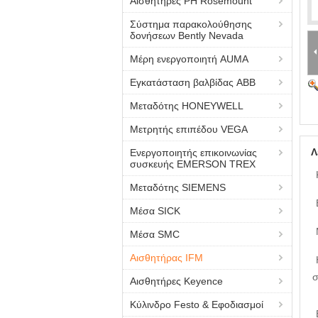
Αισθητήρες PH Rosemount
Σύστημα παρακολούθησης
δονήσεων Bently Nevada
Μέρη ενεργοποιητή AUMA
Εγκατάσταση βαλβίδας ABB
Μεταδότης HONEYWELL
Μετρητής επιπέδου VEGA
Λ
Ενεργοποιητής επικοινωνίας
συσκευής EMERSON TREX
Μεταδότης SIEMENS
Μέσα SICK
Μέσα SMC
Αισθητήρας IFM
σ
Αισθητήρες Keyence
Κύλινδρο Festo & Εφοδιασμοί