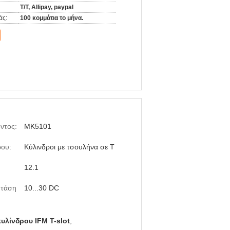
T/T, Allipay, paypal
άς:
100 κομμάτια το μήνα.
ντος:
MK5101
ρου:
Κύλινδροι με τσουλήνα σε Τ
12.1
 τάση
10...30 DC
υλίνδρου IFM T-slot
,