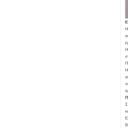
Ε
Η
α
έ
Η
σ
Π
Η
α
π
ό
Π
Σ
κ
Ε
Β