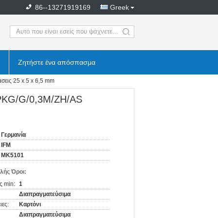
86--13271919169
Greek
search
Ζητήστε ένα απόσπασμα
εις 25 x 5 x 6,5 mm
BPKG/G/0,3M/ZH/AS
Γερμανία
IFM
MK5101
λής Όροι:
ς min:
1
Διαπραγματεύσιμα
ιες:
Καρτόνι
Διαπραγματεύσιμα