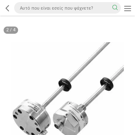
2
/
4