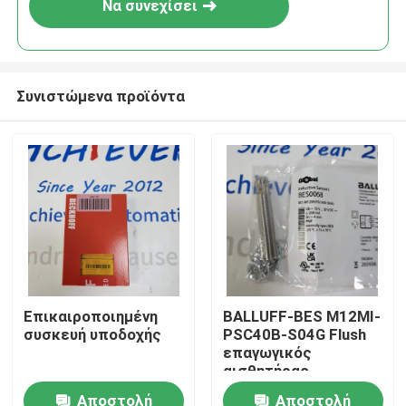
Να συνεχίσει
Συνιστώμενα προϊόντα
Σπίτι
Επικαιροποιημένη
BALLUFF-BES M12MI-
συσκευή υποδοχής
PSC40B-S04G Flush
Προϊόντα
επαγωγικός
αισθητήρας
εγγύτητας
Αποστολή
Αποστολή
Σχετικά με εμάς