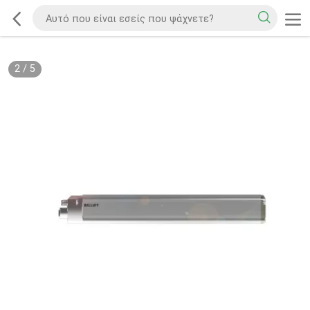
2
/
5