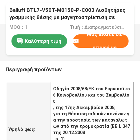
Balluff BTL7-V50T-M0150-P-C003 Αισθητήρες
γραμμικής θέσης με μαγνητοστρίκτιση σε
σχεδιασμό προφίλ
MOQ：1
Τιμή：Διαπραγματεύσιμα
Μας ελάτε σε
Καλύτερη τιμή
επαφή με
Περιγραφή προϊόντων
Οδηγία 2008/68/ΕΚ του Ευρωπαϊκο
ύ Κοινοβουλίου και του Συμβουλίο
υ
,
της 17ης Δεκεμβρίου 2008
,
για τη θέσπιση ειδικών κανόνων γι
α την προστασία των καταναλωτ
ών από την τρομοκρατία (ΕΕ L 347
Υψηλό φως:
της 20.12.2008
,
σ. 1).
,