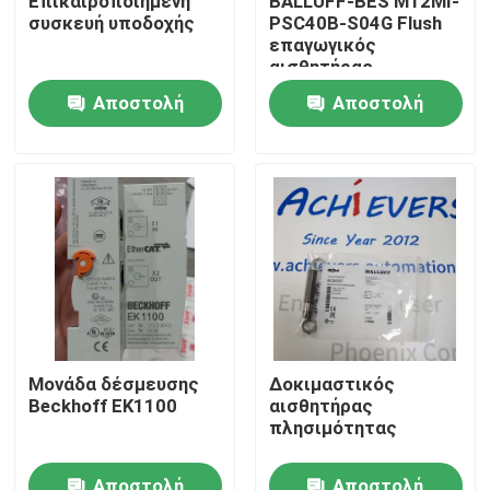
Επικαιροποιημένη
BALLUFF-BES M12MI-
συσκευή υποδοχής
PSC40B-S04G Flush
επαγωγικός
Επισκεψή εργοστασίου
αισθητήρας
εγγύτητας
Αποστολή
Αποστολή
Επικοινωνήστε μαζί μας
ερώτησης
ερώτησης
Ειδήσεις
Ζητήστε μια προσφορά
News
Μονάδα δέσμευσης
Δοκιμαστικός
Beckhoff EK1100
αισθητήρας
Προϊόντα ALLEN BRADLEY PLC
πλησιμότητας
ΠΕΡΠΕΡΛΙΚΗ ΦΟΥΚΗ Απομονωμένο φράγμα
Αποστολή
Αποστολή