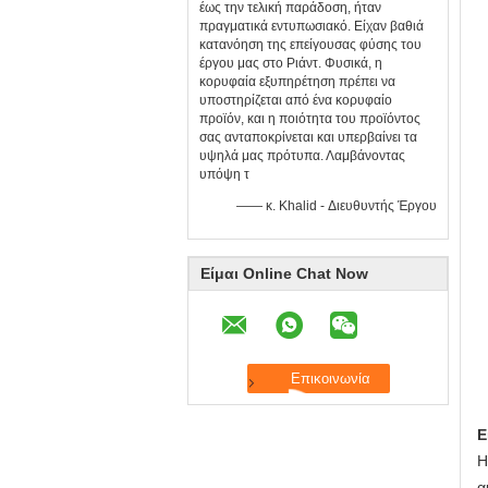
έως την τελική παράδοση, ήταν
πραγματικά εντυπωσιακό. Είχαν βαθιά
κατανόηση της επείγουσας φύσης του
έργου μας στο Ριάντ. Φυσικά, η
κορυφαία εξυπηρέτηση πρέπει να
υποστηρίζεται από ένα κορυφαίο
προϊόν, και η ποιότητα του προϊόντος
σας ανταποκρίνεται και υπερβαίνει τα
υψηλά μας πρότυπα. Λαμβάνοντας
υπόψη τ
—— κ. Khalid - Διευθυντής Έργου
Είμαι Online Chat Now
Ε
Η
α