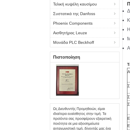
Π
Τελική κυψέλη καυσίμου
Δ
Συστατικά της Danfoss
Κ
Phoenix Components
Η
Αισθητήρας Leuze
Μ
Μονάδα PLC Beckhoff
Α
Πιστοποίηση
Τ
Α
Σ
Σ
Σ
Ως Διευθυντής Προμηθειών, είμαι
ιδιαίτερα ευαίσθητος στην τιμή. Τα
Ε
προϊόντα σας προσφέρουν εξαιρετική
ποιότητα σε μια αξιοσημείωτα
Ε
ανταγωνιστική τιμή, δίνοντάς μας ένα