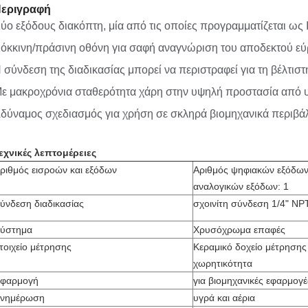
εριγραφή
ύο εξόδους διακόπτη, μία από τις οποίες προγραμματίζεται ως 
όκκινη/πράσινη οθόνη για σαφή αναγνώριση του αποδεκτού ε
 σύνδεση της διαδικασίας μπορεί να περιστραφεί για τη βέλτισ
ε μακροχρόνια σταθερότητα χάρη στην υψηλή προστασία από
δύναμος σχεδιασμός για χρήση σε σκληρά βιομηχανικά περιβά
εχνικές λεπτομέρειες
ριθμός εισροών και εξόδων
Αριθμός ψηφιακών εξόδων:
αναλογικών εξόδων: 1
ύνδεση διαδικασίας
σχοινίτη σύνδεση 1/4" NP
ύστημα
Χρυσόχρωμα επαφές
τοιχείο μέτρησης
Κεραμικό δοχείο μέτρησης
χωρητικότητα
φαρμογή
για βιομηχανικές εφαρμογέ
νημέρωση
υγρά και αέρια