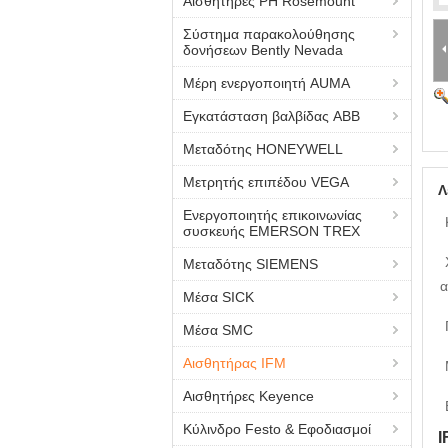
Αισθητήρες PH Rosemount
Σύστημα παρακολούθησης
δονήσεων Bently Nevada
Μέρη ενεργοποιητή AUMA
Εγκατάσταση βαλβίδας ABB
Μεταδότης HONEYWELL
Μετρητής επιπέδου VEGA
Λ
Ενεργοποιητής επικοινωνίας
συσκευής EMERSON TREX
Μεταδότης SIEMENS
α
Μέσα SICK
Μέσα SMC
Αισθητήρας IFM
Αισθητήρες Keyence
Κύλινδρο Festo & Εφοδιασμοί
I