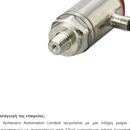
ισαγωγή της εταιρείας:
 Achievers Automation Limited ασχολείται με μια πλήρη γκάμα 
υτοματισμού με περισσότερη από 12ετή εμπειρία.και πάντα προσπα