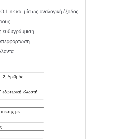
IO-Link και μία ως αναλογική έξοδος
ύρους
τη ευθυγράμμιση
 υπερφόρτωση
λλοντα
 2; Αριθμός
T εξωτερική κλωστή
 πίεσης με
ς