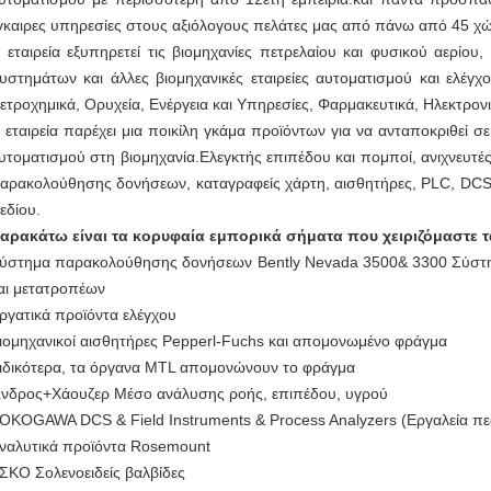
γκαιρες υπηρεσίες στους αξιόλογους πελάτες μας από πάνω από 45 χώ
 εταιρεία εξυπηρετεί τις βιομηχανίες πετρελαίου και φυσικού αερίο
υστημάτων και άλλες βιομηχανικές εταιρείες αυτοματισμού και ελέγχ
ετροχημικά, Ορυχεία, Ενέργεια και Υπηρεσίες, Φαρμακευτικά, Ηλεκτρον
 εταιρεία παρέχει μια ποικίλη γκάμα προϊόντων για να ανταποκριθεί σ
υτοματισμού στη βιομηχανία.Ελεγκτής επιπέδου και πομποί, ανιχνευτέ
αρακολούθησης δονήσεων, καταγραφείς χάρτη, αισθητήρες, PLC, DCS,
εδίου.
αρακάτω είναι τα κορυφαία εμπορικά σήματα που χειριζόμαστε τα
ύστημα παρακολούθησης δονήσεων Bently Nevada 3500& 3300 Σύστημ
αι μετατροπέων
ργατικά προϊόντα ελέγχου
ιομηχανικοί αισθητήρες Pepperl-Fuchs και απομονωμένο φράγμα
ιδικότερα, τα όργανα MTL απομονώνουν το φράγμα
νδρος+Χάουζερ Μέσο ανάλυσης ροής, επιπέδου, υγρού
OKOGAWA DCS & Field Instruments & Process Analyzers (Εργαλεία πεδ
ναλυτικά προϊόντα Rosemount
ΣΚΟ Σολενοειδείς βαλβίδες