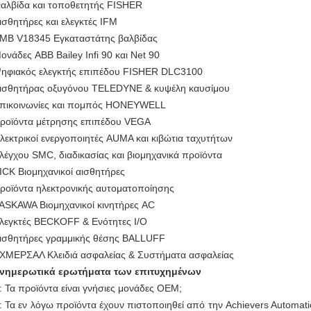
αλβίδα και τοποθετητής FISHER
ισθητήρες και ελεγκτές IFM
ΜΒ V18345 Εγκαταστάτης βαλβίδας
ονάδες ABB Bailey Infi 90 και Net 90
ηφιακός ελεγκτής επιπέδου FISHER DLC3100
ισθητήρας οξυγόνου TELEDYNE & κυψέλη καυσίμου
πικοινωνίες και πομπός HONEYWELL
ροϊόντα μέτρησης επιπέδου VEGA
λεκτρικοί ενεργοποιητές AUMA και κιβώτια ταχυτήτων
λέγχου SMC, διαδικασίας και βιομηχανικά προϊόντα
ICK Βιομηχανικοί αισθητήρες
ροϊόντα ηλεκτρονικής αυτοματοποίησης
ASKAWA Βιομηχανικοί κινητήρες AC
λεγκτές BECKOFF & Ενότητες I/O
ισθητήρες γραμμικής θέσης BALLUFF
ΧΜΕΡΣΑΛ Κλειδιά ασφαλείας & Συστήματα ασφαλείας
νημερωτικά ερωτήματα των επιτυχημένων
: Τα προϊόντα είναι γνήσιες μονάδες OEM;
: Τα εν λόγω προϊόντα έχουν πιστοποιηθεί από την Achievers Automati