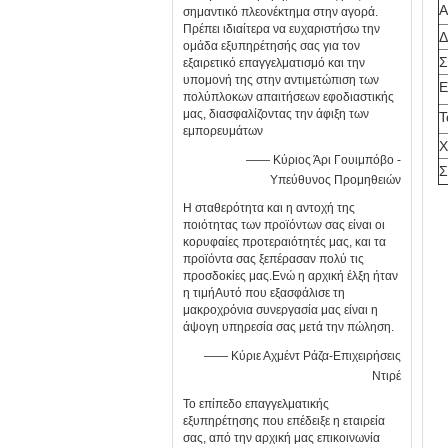
Α
σημαντικό πλεονέκτημα στην αγορά.
Πρέπει ιδιαίτερα να ευχαριστήσω την
Δ
ομάδα εξυπηρέτησής σας για τον
Σ
εξαιρετικό επαγγελματισμό και την
υπομονή της στην αντιμετώπιση των
Ε
πολύπλοκων απαιτήσεων εφοδιαστικής
μας, διασφαλίζοντας την άφιξη των
Τ
εμπορευμάτων
Χ
—— Κύριος Άρι Γουιμπόβο -
Σ
Υπεύθυνος Προμηθειών
Η σταθερότητα και η αντοχή της
ποιότητας των προϊόντων σας είναι οι
κορυφαίες προτεραιότητές μας, και τα
προϊόντα σας ξεπέρασαν πολύ τις
προσδοκίες μας.Ενώ η αρχική έλξη ήταν
η τιμήΑυτό που εξασφάλισε τη
μακροχρόνια συνεργασία μας είναι η
άψογη υπηρεσία σας μετά την πώληση.
—— Κύριε Αχμέντ Ράζα-Επιχειρήσεις
Ντιρέ
Το επίπεδο επαγγελματικής
εξυπηρέτησης που επέδειξε η εταιρεία
σας, από την αρχική μας επικοινωνία