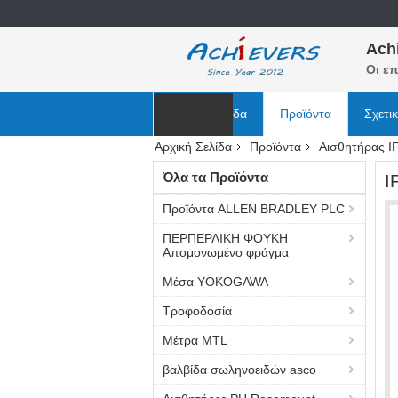
Ach
Οι επ
Αρχική Σελίδα
Προϊόντα
Σχετι
Αρχική Σελίδα
Προϊόντα
Αισθητήρας I
Ειδήσεις
Όλα τα Προϊόντα
I
Προϊόντα ALLEN BRADLEY PLC
ΠΕΡΠΕΡΛΙΚΗ ΦΟΥΚΗ
Απομονωμένο φράγμα
Μέσα YOKOGAWA
Τροφοδοσία
Μέτρα MTL
βαλβίδα σωληνοειδών asco