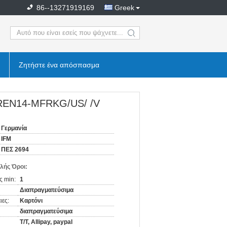
86--13271919169
Greek
search
Ζητήστε ένα απόσπασμα
-REN14-MFRKG/US/ /V
Γερμανία
IFM
ΠΕΣ 2694
λής Όροι:
ς min:
1
Διαπραγματεύσιμα
ιες:
Καρτόνι
διαπραγματεύσιμα
T/T, Allipay, paypal