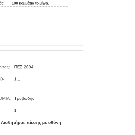
άς:
100 κομμάτια το μήνα.
ντος:
ΠΕΣ 2694
O-
1.1
ΟΜΙΑ:
Τρυβώδης
1
,
Αισθητήρας πίεσης με οθόνη