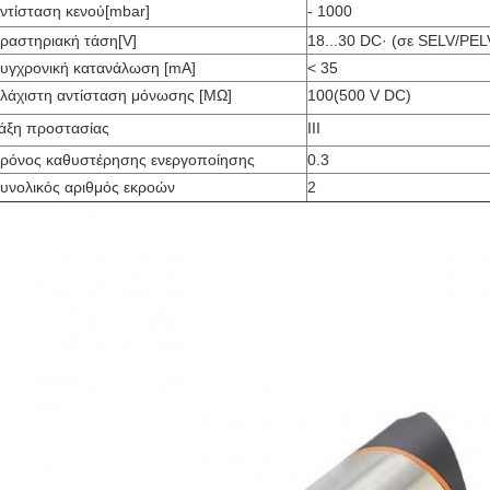
ντίσταση κενού[mbar]
- 1000
ραστηριακή τάση[V]
18...30 DC· (σε SELV/PEL
υγχρονική κατανάλωση [mA]
< 35
λάχιστη αντίσταση μόνωσης [MΩ]
100(500 V DC)
άξη προστασίας
ΙΙΙ
ρόνος καθυστέρησης ενεργοποίησης
0.3
υνολικός αριθμός εκροών
2