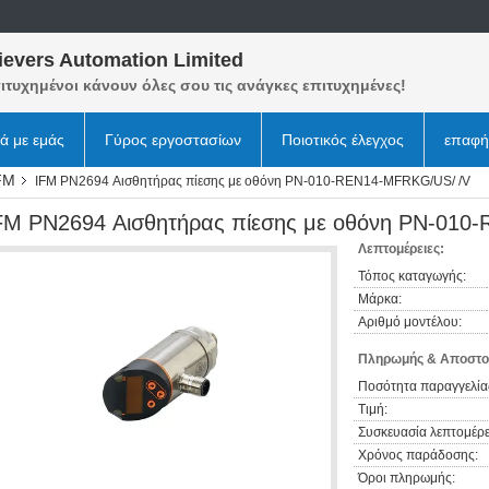
ievers Automation Limited
ιτυχημένοι κάνουν όλες σου τις ανάγκες επιτυχημένες!
κά με εμάς
Γύρος εργοστασίων
Ποιοτικός έλεγχος
επαφή
FM
IFM PN2694 Αισθητήρας πίεσης με οθόνη PN-010-REN14-MFRKG/US/ /V
FM PN2694 Αισθητήρας πίεσης με οθόνη PN-010
Λεπτομέρειες:
Τόπος καταγωγής:
Μάρκα:
Αριθμό μοντέλου:
Πληρωμής & Αποστο
Ποσότητα παραγγελία
Τιμή:
Συσκευασία λεπτομέρε
Χρόνος παράδοσης:
Όροι πληρωμής: