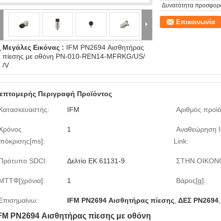
Δυνατότητα προσφορ
Επικοινωνία
Μεγάλες Εικόνας :
IFM PN2694 Αισθητήρας
πίεσης με οθόνη PN-010-REN14-MFRKG/US/
/V
επτομερής Περιγραφή Προϊόντος
Κατασκευαστής:
IFM
Αριθμός προϊό
Χρόνος
1
Αναθεώρηση I
πόκρισης[ms]:
Link:
Πρότυπο SDCI:
Δελτίο ΕΚ 61131-9
ΣΤΗΝ ΟΙΚΟΝ
ΜΤΤΦ[χρόνια]:
1
Βάρος[g]:
Επισημαίνω:
IFM PN2694 Αισθητήρας πίεσης
,
ΔΕΣ PN2694
FM PN2694 Αισθητήρας πίεσης με οθόνη