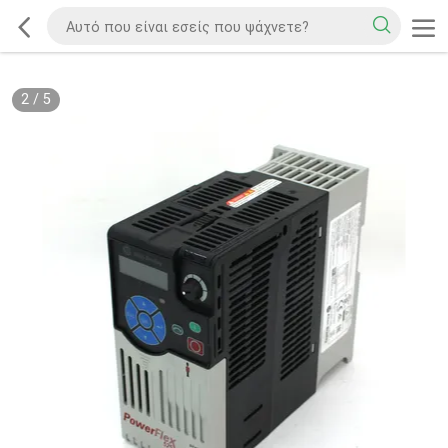
2
/
5