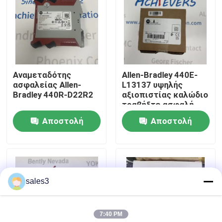
Επισκεψή εργοστασίου
Επικοινωνήστε μαζί μας
Αναμεταδότης
Allen-Bradley 440E-
ασφαλείας Allen-
L13137 υψηλής
Ειδήσεις
Bradley 440R-D22R2
αξιοπιστίας καλώδιο
τραβήξτε ασφαλή
διακόπτη που ανήκει
Αποστολή
Αποστολή
Ζητήστε μια προσφορά
ερώτησης
ερώτησης
News
sales3
Προϊόντα ALLEN BRADLEY PLC
7:40 PM
ΠΕΡΠΕΡΛΙΚΗ ΦΟΥΚΗ Απομονωμένο φράγμα