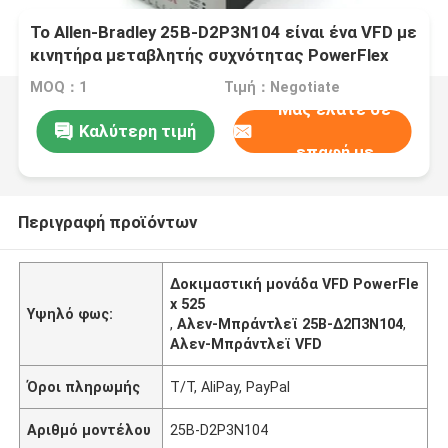
Το Allen-Bradley 25B-D2P3N104 είναι ένα VFD με
κινητήρα μεταβλητής συχνότητας PowerFlex
525
MOQ：1
Τιμή：Negotiate
Μας ελάτε σε
Καλύτερη τιμή
επαφή με
Περιγραφή προϊόντων
Δοκιμαστική μονάδα VFD PowerFle
x 525
Υψηλό φως:
,
Αλεν-Μπράντλεϊ 25Β-Δ2Π3Ν104
,
Αλεν-Μπράντλεϊ VFD
Όροι πληρωμής
T/T, AliPay, PayPal
Αριθμό μοντέλου
25B-D2P3N104