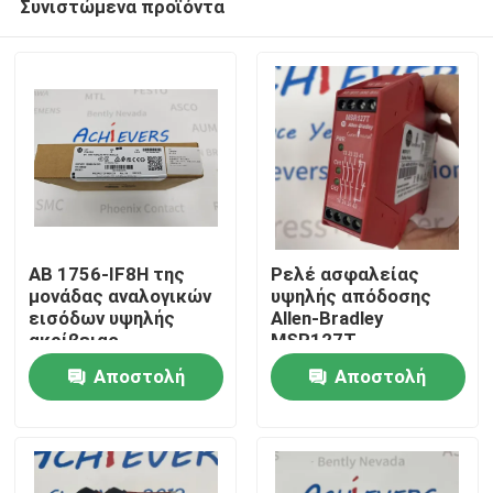
Συνιστώμενα προϊόντα
AB 1756-IF8H της
Ρελέ ασφαλείας
μονάδας αναλογικών
υψηλής απόδοσης
εισόδων υψηλής
Allen-Bradley
ακρίβειας
MSR127T
Σπίτι
Αποστολή
Αποστολή
Προϊόντα
ερώτησης
ερώτησης
Σχετικά με εμάς