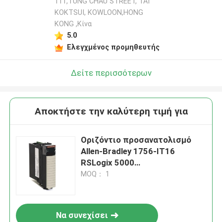
111,TUNG CHAU STREET, TAI
KOKTSUI, KOWLOON,HONG
KONG ,Κίνα
5.0
Ελεγχμένος προμηθευτής
Δείτε περισσότερων
Αποκτήστε την καλύτερη τιμή για
Οριζόντιο προσανατολισμό
Allen-Bradley 1756-IT16
RSLogix 5000
Προγραμματιστικό λογισμικό
MOQ： 1
για βιομηχανικά
Να συνεχίσει