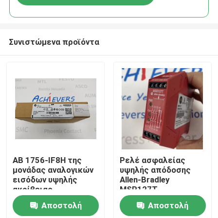
Συνιστώμενα προϊόντα
Σπίτι
AB 1756-IF8H της
Ρελέ ασφαλείας
μονάδας αναλογικών
υψηλής απόδοσης
εισόδων υψηλής
Allen-Bradley
Προϊόντα
ακρίβειας
MSR127T
Αποστολή
Αποστολή
Σχετικά με εμάς