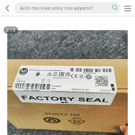
2
/
2