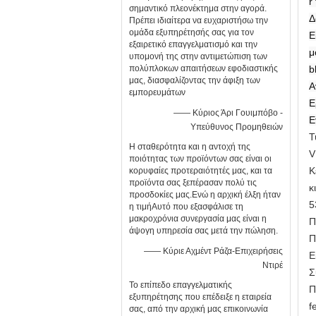
r
σημαντικό πλεονέκτημα στην αγορά.
Δ
Πρέπει ιδιαίτερα να ευχαριστήσω την
ομάδα εξυπηρέτησής σας για τον
Ε
εξαιρετικό επαγγελματισμό και την
μ
υπομονή της στην αντιμετώπιση των
πολύπλοκων απαιτήσεων εφοδιαστικής
b
μας, διασφαλίζοντας την άφιξη των
Α
εμπορευμάτων
Ε
—— Κύριος Άρι Γουιμπόβο -
Ε
Υπεύθυνος Προμηθειών
Τ
Η σταθερότητα και η αντοχή της
V
ποιότητας των προϊόντων σας είναι οι
Κ
κορυφαίες προτεραιότητές μας, και τα
προϊόντα σας ξεπέρασαν πολύ τις
κ
προσδοκίες μας.Ενώ η αρχική έλξη ήταν
5
η τιμήΑυτό που εξασφάλισε τη
μακροχρόνια συνεργασία μας είναι η
Π
άψογη υπηρεσία σας μετά την πώληση.
Π
—— Κύριε Αχμέντ Ράζα-Επιχειρήσεις
Ε
Ντιρέ
Σ
Το επίπεδο επαγγελματικής
Π
εξυπηρέτησης που επέδειξε η εταιρεία
f
σας, από την αρχική μας επικοινωνία