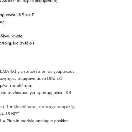
 NAMUR ή σε περιστρεφόμενους
αρμογέα LKS και F
ας,
δίων, χωρίς
ποιημένο σχέδιο (
(NEMA 4X) για τοποθέτηση σε γραμμικούς
ινητήρες σύμφωνα με το DIN/IEC
ωμένη τοποθέτηση
 πρίζα συνδέσμου για προσαρμογέα LKS
ς): 1 =
Μονόδραση, αποτυχία ασφαλής.
1/4-18 NPT
 = Plug-in module analogue position