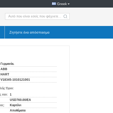
Greek
search
Ζητήστε ένα απόσπασμα
Γερμανία.
ABB
HART
V18345-1010121001
λής Όροι:
ς min:
1
USD760.00/EA
ιες:
Καρτόνι
Αποθέματα