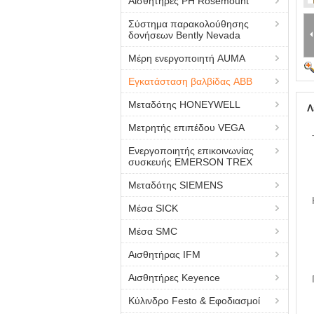
Αισθητήρες PH Rosemount
Σύστημα παρακολούθησης
δονήσεων Bently Nevada
Μέρη ενεργοποιητή AUMA
Εγκατάσταση βαλβίδας ABB
Μεταδότης HONEYWELL
Λ
Μετρητής επιπέδου VEGA
Ενεργοποιητής επικοινωνίας
συσκευής EMERSON TREX
Μεταδότης SIEMENS
Μέσα SICK
Μέσα SMC
Αισθητήρας IFM
Αισθητήρες Keyence
Κύλινδρο Festo & Εφοδιασμοί