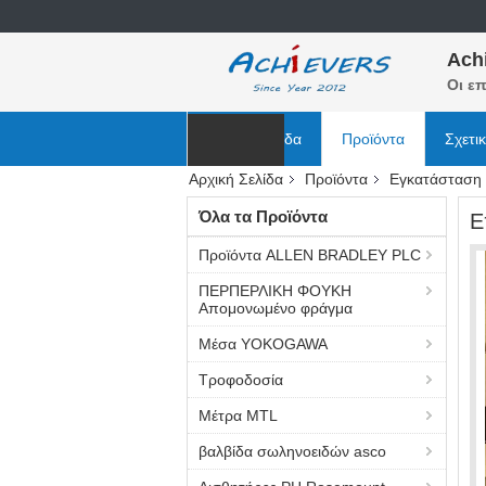
Ach
Οι επ
Αρχική Σελίδα
Προϊόντα
Σχετι
Αρχική Σελίδα
Προϊόντα
Εγκατάσταση 
Ειδήσεις
Όλα τα Προϊόντα
Ε
Προϊόντα ALLEN BRADLEY PLC
ΠΕΡΠΕΡΛΙΚΗ ΦΟΥΚΗ
Απομονωμένο φράγμα
Μέσα YOKOGAWA
Τροφοδοσία
Μέτρα MTL
βαλβίδα σωληνοειδών asco