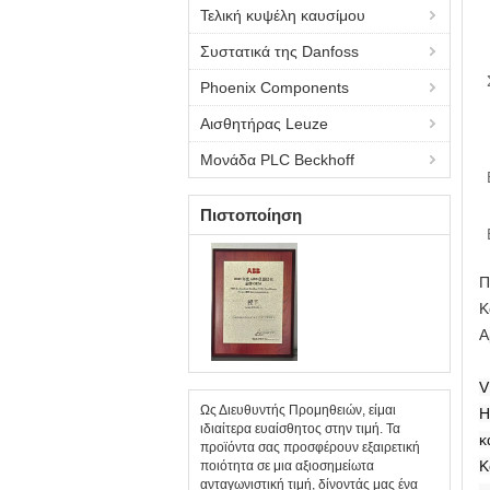
Τελική κυψέλη καυσίμου
Συστατικά της Danfoss
Phoenix Components
Αισθητήρας Leuze
Μονάδα PLC Beckhoff
Πιστοποίηση
Π
Κ
Α
V
Ως Διευθυντής Προμηθειών, είμαι
Η
ιδιαίτερα ευαίσθητος στην τιμή. Τα
κ
προϊόντα σας προσφέρουν εξαιρετική
Κ
ποιότητα σε μια αξιοσημείωτα
ανταγωνιστική τιμή, δίνοντάς μας ένα