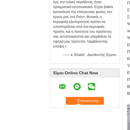
έως την τελική παράδοση, ήταν
Π
πραγματικά εντυπωσιακό. Είχαν βαθιά
Σ
κατανόηση της επείγουσας φύσης του
Σ
έργου μας στο Ριάντ. Φυσικά, η
κορυφαία εξυπηρέτηση πρέπει να
Ψ
υποστηρίζεται από ένα κορυφαίο
λ
προϊόν, και η ποιότητα του προϊόντος
σας ανταποκρίνεται και υπερβαίνει τα
Ψ
υψηλά μας πρότυπα. Λαμβάνοντας
D
υπόψη τ
Π
—— κ. Khalid - Διευθυντής Έργου
Κ
Υ
Ε
Είμαι Online Chat Now
Π
Β
Β