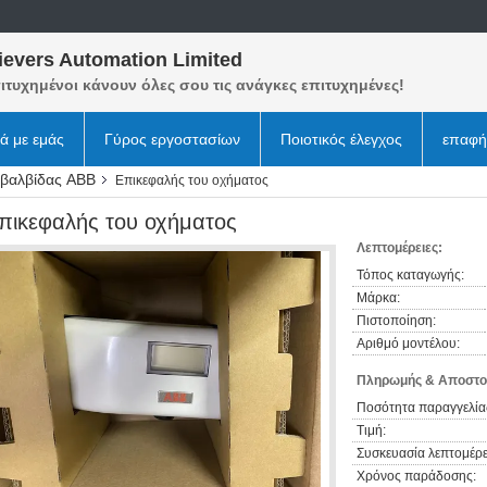
ievers Automation Limited
ιτυχημένοι κάνουν όλες σου τις ανάγκες επιτυχημένες!
κά με εμάς
Γύρος εργοστασίων
Ποιοτικός έλεγχος
επαφή
βαλβίδας ABB
Επικεφαλής του οχήματος
πικεφαλής του οχήματος
Λεπτομέρειες:
Τόπος καταγωγής:
Μάρκα:
Πιστοποίηση:
Αριθμό μοντέλου:
Πληρωμής & Αποστο
Ποσότητα παραγγελία
Τιμή:
Συσκευασία λεπτομέρε
Χρόνος παράδοσης: