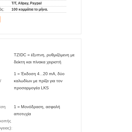
Τ/Τ, Alipay, Paypal
άς:
100 κομμάτια το μήνα.
TZIDC = έξυπνη, ρυθμιζόμενη με
δείκτη και πίνακα χειριστή
1 = Έκδοση 4...20 mA, δύο
/
καλωδίων με πρίζα για τον
προσαρμογέα LKS
έση
1 = Μονόδραση, ασφαλή
αποτυχία
ακοπής
γειας):