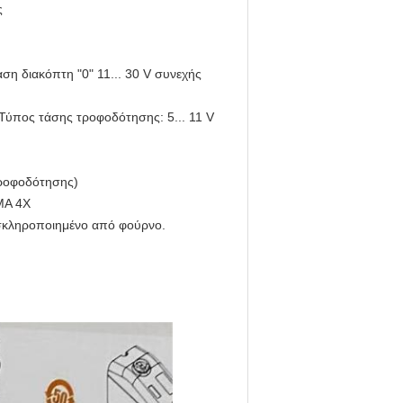
ς
ση διακόπτη "0" 11... 30 V συνεχής
ύπος τάσης τροφοδότησης: 5... 11 V
τροφοδότησης)
MA 4X
 σκληροποιημένο από φούρνο.