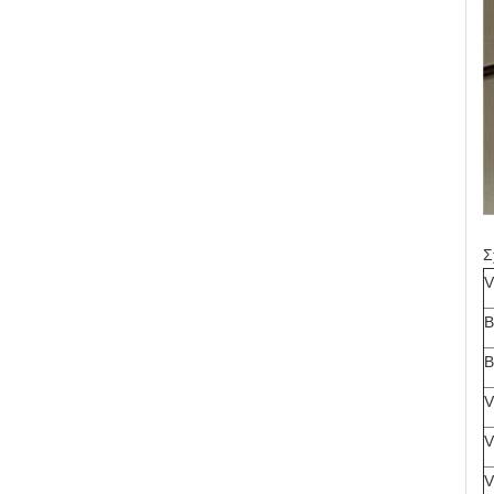
Σ
V
Β
Β
V
V
V