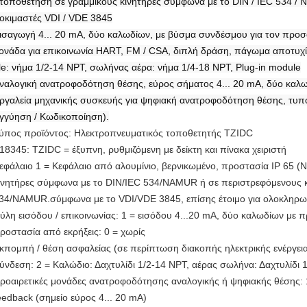
 τοποθέτηση σε γραμμικούς κινητήρες σύμφωνα με το DIN / IEC 534 /
οκιμαστές VDI / VDE 3845
ισαγωγή 4... 20 mA, δύο καλωδίων, με βύσμα συνδέσμου για τον προσ
ονάδα για επικοινωνία HART, FM / CSA, διπλή δράση, πάγωμα αποτυχί
le: νήμα 1/2-14 NPT, σωλήνας αέρα: νήμα 1/4-18 NPT, Plug-in module
ναλογική ανατροφοδότηση θέσης, εύρος σήματος 4... 20 mA, δύο καλω
ργαλεία μηχανικής συσκευής για ψηφιακή ανατροφοδότηση θέσης, τυπο
γγύηση / Κωδικοποίηση).
ύπος προϊόντος: Ηλεκτροπνευματικός τοποθετητής TZIDC
18345: TZIDC = έξυπνη, ρυθμιζόμενη με δείκτη και πίνακα χειριστή
εφάλαιο 1 = Κεφάλαιο από αλουμίνιο, βερνικωμένο, προστασία IP 65 
ινητήρες σύμφωνα με το DIN/IEC 534/NAMUR ή σε περιστρεφόμενους κ
34/NAMUR.σύμφωνα με το VDI/VDE 3845, επίσης έτοιμο για ολοκληρ
ύλη εισόδου / επικοινωνίας: 1 = εισόδου 4...20 mA, δύο καλωδίων με
ροστασία από εκρήξεις: 0 = χωρίς
κπομπή / θέση ασφαλείας (σε περίπτωση διακοπής ηλεκτρικής ενέργεια
ύνδεση: 2 = Καλώδιο: Δαχτυλίδι 1/2-14 NPT, αέρας σωλήνα: Δαχτυλίδι 
ροαιρετικές μονάδες ανατροφοδότησης αναλογικής ή ψηφιακής θέσης: 1
eedback (σημείο εύρος 4... 20 mA)