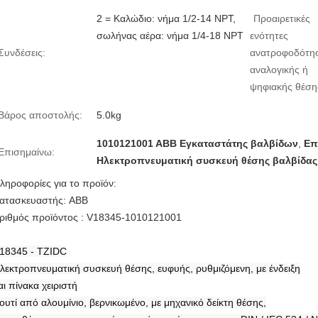
2 = Καλώδιο: νήμα 1/2-14 NPT,
Προαιρετικές
σωλήνας αέρα: νήμα 1/4-18 NPT
ενότητες
Συνδέσεις:
ανατροφοδότη
αναλογικής ή
ψηφιακής θέση
Βάρος αποστολής:
5.0kg
1010121001 ΑΒΒ Εγκαταστάτης βαλβίδων
,
Επ
Επισημαίνω:
Ηλεκτροπνευματική συσκευή θέσης βαλβίδας
ληροφορίες για το προϊόν:
ατασκευαστής: ABB
ριθμός προϊόντος : V18345-1010121001
18345 - TZIDC
λεκτροπνευματική συσκευή θέσης, ευφυής, ρυθμιζόμενη, με ένδειξη
αι πίνακα χειριστή
ουτί από αλουμίνιο, βερνικωμένο, με μηχανικό δείκτη θέσης,