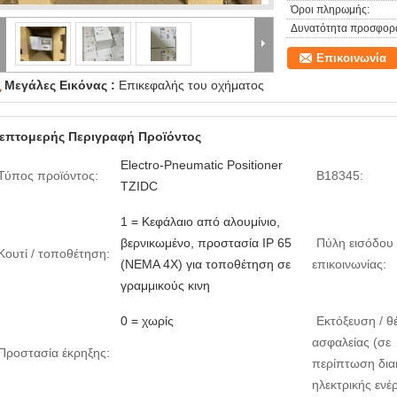
Όροι πληρωμής:
Δυνατότητα προσφορ
Επικοινωνία
Μεγάλες Εικόνας :
Επικεφαλής του οχήματος
επτομερής Περιγραφή Προϊόντος
Electro-Pneumatic Positioner
Τύπος προϊόντος:
Β18345:
TZIDC
1 = Κεφάλαιο από αλουμίνιο,
βερνικωμένο, προστασία IP 65
Πύλη εισόδου 
Κουτί / τοποθέτηση:
(NEMA 4X) για τοποθέτηση σε
επικοινωνίας:
γραμμικούς κινη
0 = χωρίς
Εκτόξευση / θ
ασφαλείας (σε
Προστασία έκρηξης:
περίπτωση δι
ηλεκτρικής ενέρ