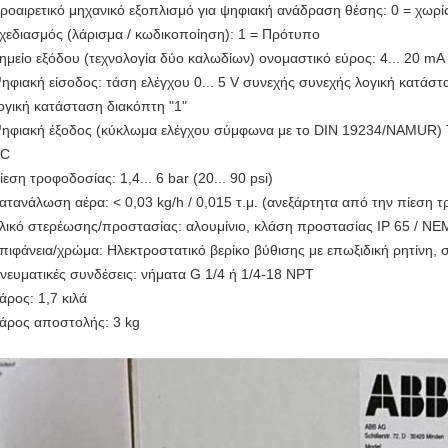
ροαιρετικό μηχανικό εξοπλισμό για ψηφιακή ανάδραση θέσης: 0 = χωρί
χεδιασμός (λάρισμα / κωδικοποίηση): 1 = Πρότυπο
ημείο εξόδου (τεχνολογία δύο καλωδίων) ονομαστικό εύρος: 4... 20 mA
ηφιακή είσοδος: τάση ελέγχου 0... 5 V συνεχής συνεχής λογική κατάστα
ογική κατάσταση διακόπτη "1"
ηφιακή έξοδος (κύκλωμα ελέγχου σύμφωνα με το DIN 19234/NAMUR) Τ
C
ίεση τροφοδοσίας: 1,4... 6 bar (20... 90 psi)
ατανάλωση αέρα: < 0,03 kg/h / 0,015 τ.μ. (ανεξάρτητα από την πίεση 
λικό στερέωσης/προστασίας: αλουμίνιο, κλάση προστασίας IP 65 / NE
πιφάνεια/χρώμα: Ηλεκτροστατικό βερίκο βύθισης με επωξιδική ρητίνη,
νευματικές συνδέσεις: νήματα G 1/4 ή 1/4-18 NPT
άρος: 1,7 κιλά
άρος αποστολής: 3 kg