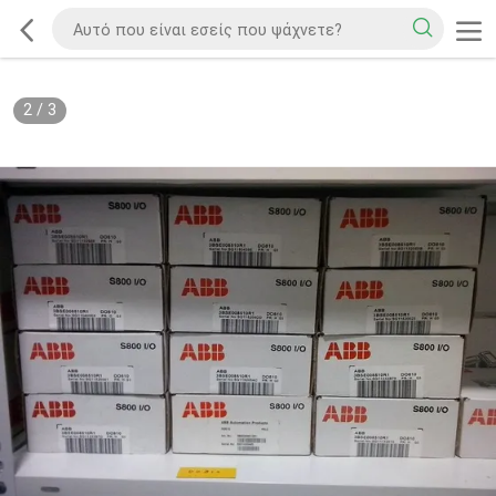
2
/
3