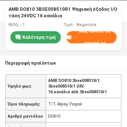
ΑΜΒ DO810 3BSE008510R1 Ψηφιακή έξοδος I/O
τάση 24VDC 16 κανάλια
MOQ：1
Τιμή：Negotiate
Μας ελάτε σε
Καλύτερη τιμή
επαφή με
Περιγραφή προϊόντων
ΑΜΒ DO810 3bse008510r1
,
Υψηλό φως:
3bse008510r1 24V
,
16 κανάλια abb 3bse008510r1
Όροι πληρωμής
Τ/Τ, Alipay, Paypal
Αριθμό μοντέλου
DO810