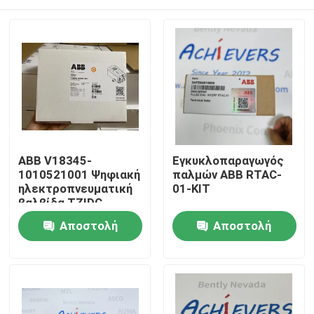
ABB V18345-
Εγκυκλοπαραγωγός
1010521001 Ψηφιακή
παλμών ABB RTAC-
ηλεκτροπνευματική
01-KIT
βαλβίδα TZIDC
Σπίτι
Αποστολή
Αποστολή
ερώτησης
ερώτησης
Προϊόντα
Σχετικά με εμάς