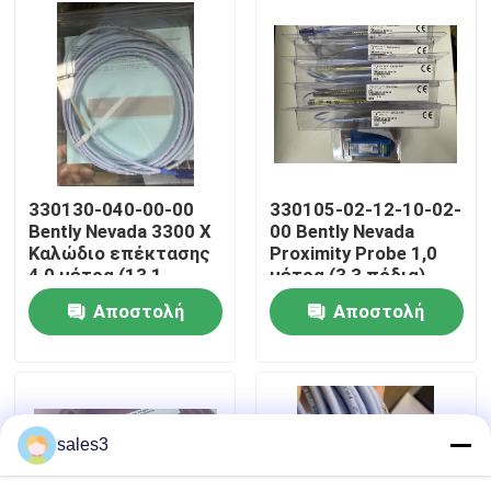
Επισκεψή εργοστασίου
Επικοινωνήστε μαζί μας
Ειδήσεις
330130-040-00-00
330105-02-12-10-02-
Bently Nevada 3300 X
00 Bently Nevada
Καλώδιο επέκτασης
Proximity Probe 1,0
Ζητήστε μια προσφορά
4,0 μέτρα (13,1
μέτρα (3,3 πόδια)
πόδια)
Αποστολή
Αποστολή
News
ερώτησης
ερώτησης
Προϊόντα ALLEN BRADLEY PLC
sales3
ΠΕΡΠΕΡΛΙΚΗ ΦΟΥΚΗ Απομονωμένο φράγμα