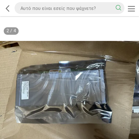
2
/
4