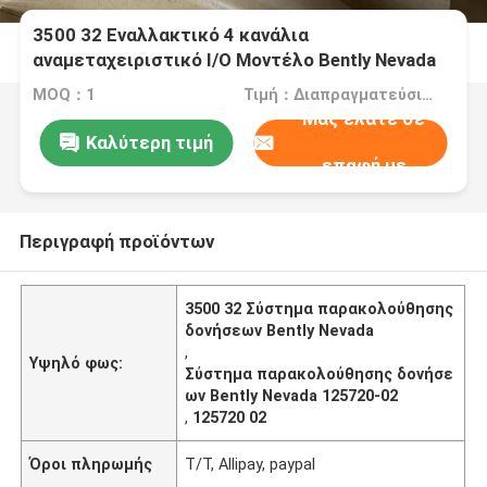
3500 32 Εναλλακτικό 4 κανάλια
αναμεταχειριστικό I/O Μοντέλο Bently Nevada
125720-02
MOQ：1
Τιμή：Διαπραγματεύσιμα
Μας ελάτε σε
Καλύτερη τιμή
επαφή με
Περιγραφή προϊόντων
3500 32 Σύστημα παρακολούθησης
δονήσεων Bently Nevada
,
Υψηλό φως:
Σύστημα παρακολούθησης δονήσε
ων Bently Nevada 125720-02
,
125720 02
Όροι πληρωμής
T/T, Allipay, paypal