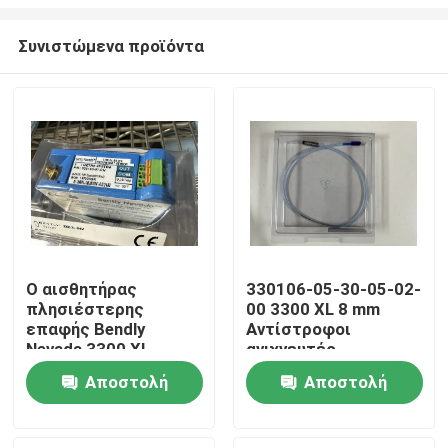
Συνιστώμενα προϊόντα
Ο αισθητήρας
330106-05-30-05-02-
πλησιέστερης
00 3300 XL 8 mm
Σπίτι
επαφής Bendly
Αντίστροφοι
Nevada 3300 XL
ανιχνευτές
τοποθέτησης 0,5
Προϊόντα
Αποστολή
Αποστολή
μέτρα (1.6 πόδια)
ερώτησης
ερώτησης
Σχετικά με εμάς